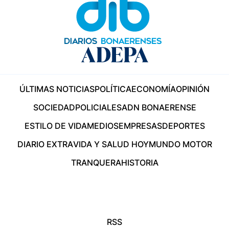
ÚLTIMAS NOTICIAS
POLÍTICA
ECONOMÍA
OPINIÓN
SOCIEDAD
POLICIALES
ADN BONAERENSE
ESTILO DE VIDA
MEDIOS
EMPRESAS
DEPORTES
DIARIO EXTRA
VIDA Y SALUD HOY
MUNDO MOTOR
TRANQUERA
HISTORIA
RSS