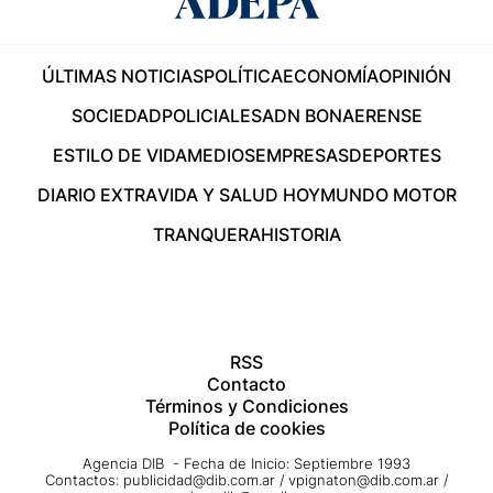
ÚLTIMAS NOTICIAS
POLÍTICA
ECONOMÍA
OPINIÓN
SOCIEDAD
POLICIALES
ADN BONAERENSE
ESTILO DE VIDA
MEDIOS
EMPRESAS
DEPORTES
DIARIO EXTRA
VIDA Y SALUD HOY
MUNDO MOTOR
TRANQUERA
HISTORIA
RSS
Contacto
Términos y Condiciones
Política de cookies
Agencia DIB - Fecha de Inicio: Septiembre 1993
Contactos:
publicidad@dib.com.ar
/
vpignaton@dib.com.ar
/