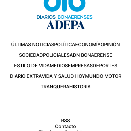
ÚLTIMAS NOTICIAS
POLÍTICA
ECONOMÍA
OPINIÓN
SOCIEDAD
POLICIALES
ADN BONAERENSE
ESTILO DE VIDA
MEDIOS
EMPRESAS
DEPORTES
DIARIO EXTRA
VIDA Y SALUD HOY
MUNDO MOTOR
TRANQUERA
HISTORIA
RSS
Contacto