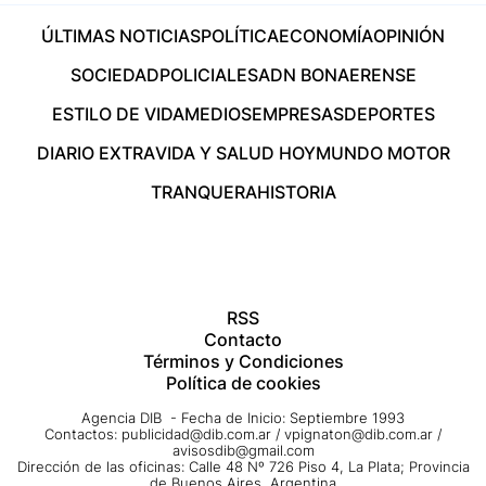
ÚLTIMAS NOTICIAS
POLÍTICA
ECONOMÍA
OPINIÓN
SOCIEDAD
POLICIALES
ADN BONAERENSE
ESTILO DE VIDA
MEDIOS
EMPRESAS
DEPORTES
DIARIO EXTRA
VIDA Y SALUD HOY
MUNDO MOTOR
TRANQUERA
HISTORIA
RSS
Contacto
Términos y Condiciones
Política de cookies
Agencia DIB - Fecha de Inicio: Septiembre 1993
Contactos:
publicidad@dib.com.ar
/
vpignaton@dib.com.ar
/
avisosdib@gmail.com
Dirección de las oficinas: Calle 48 Nº 726 Piso 4, La Plata; Provincia
de Buenos Aires, Argentina