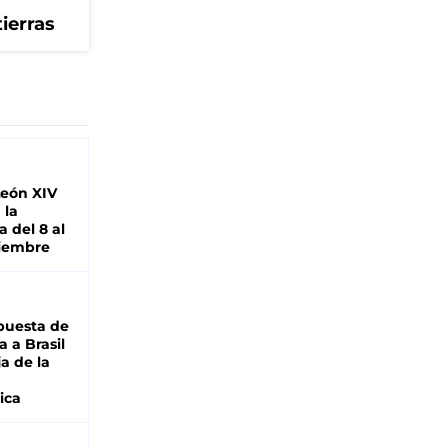
tierras
León XIV
 la
 del 8 al
viembre
puesta de
 a Brasil
ja de la
ica