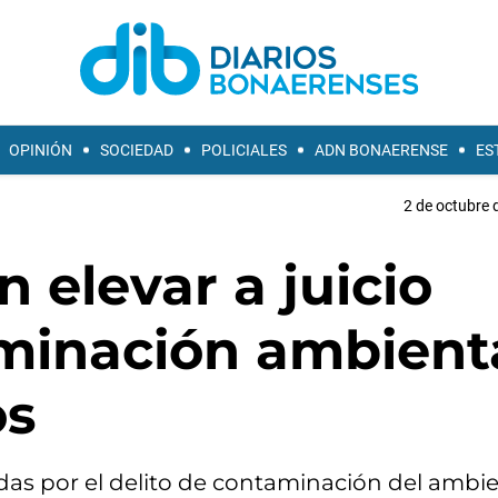
OPINIÓN
SOCIEDAD
POLICIALES
ADN BONAERENSE
ES
2 de octubre 
 elevar a juicio
minación ambient
os
das por el delito de contaminación del ambi