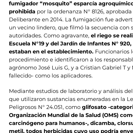
fumigador “mosquito” esparcía agroquímico
prohibida
por la ordenanza N° 8126, aprobada
Deliberante en 2014. La fumigación fue adver
un vecino lindero, que filmó la secuencia con su
autoridades. Como agravante,
el riego se rea
Escuela N°19 y del Jardín de Infantes N° 920
estaban en el establecimiento.
Funcionarios l
procedimiento e identificaron a los responsabl
agrónomo José Luis G, y a Cristian Gabriel T y
fallecido- como los aplicadores.
Mediante estudios de laboratorio y análisis de
que utilizaron sustancias enumeradas en la L
Peligrosos N° 24.051, como
glifosato -categor
Organización Mundial de la Salud (OMS) co
carcinógeno para humanos-, dicamba, clorsu
metil, todos herbicidas cuyo uso podría enve