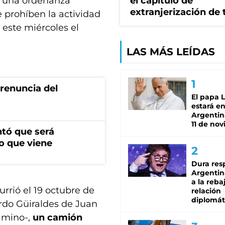
ar una ordenanza
el capítulo de
extranjerización de 
 prohíben la actividad
 este miércoles el
LAS MÁS LEÍDAS
renuncia del
El papa 
estará en
Argentina
11 de no
ntó que será
o que viene
Dura res
Argentina
a la reba
rrió el 19 octubre de
relación
diplomát
rdo Güiraldes de Juan
gamino-,
un camión