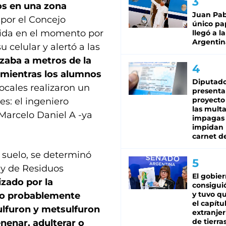
s en una zona
Juan Pabl
 por el Concejo
único pa
tida en el momento por
llegó a la
Argentin
 celular y alertó a las
lizaba a metros de la
, mientras los alumnos
Diputado
ocales realizaron un
presenta
proyecto
es: el ingeniero
las mult
 Marcelo Daniel A -ya
impagas
impidan 
carnet d
l suelo, se determinó
ey de Residuos
El gobie
izado por la
consiguió
y tuvo qu
mo probablemente
el capítu
lfuron y metsulfuron
extranjer
de tierra
nenar, adulterar o