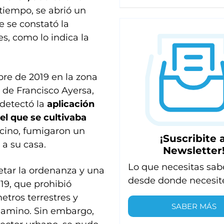
tiempo, se abrió un
 se constató la
es, como lo indica la
bre de 2019 en la zona
 de Francisco Ayersa,
 detectó la
aplicación
l que se cultivaba
cino, fumigaron un
¡Suscribite a
 a su casa.
Newsletter
Lo que necesitas sab
etar la ordenanza y una
desde donde necesit
19, que prohibió
tros terrestres y
SABER MÁS
gamino. Sin embargo,