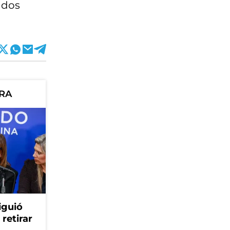
ados
ORA
iguió
retirar