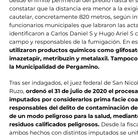
desde el límite perimetral del predio hasta el
constatar que la distancia era menor a la exig
cautelar, concretamente 820 metros, según in
funcionarios municipales que labraron las acta
identificaron a Carlos Daniel S y Hugo Ariel S
campo y responsables de la fumigación. En e
utilizaron productos químicos como glifosato
imazetapir, metribuzin y metalaxil. Tampoco 
la Municipalidad de Pergamino.
Tras ser indagados, el juez federal de San Nicol
Ruzo,
ordenó el 31 de julio de 2020 el proces
imputados por considerarlos prima facie co
responsables del delito de contaminación de
de un modo peligroso para la salud, mediante
residuos calificados peligrosos.
Desde la fisc
ambos hechos con distintos imputados se uni