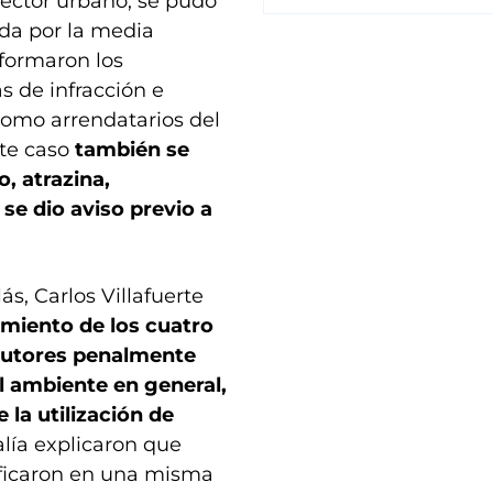
 sector urbano, se pudo
ida por la media
formaron los
s de infracción e
 como arrendatarios del
ste caso
también se
, atrazina,
se dio aviso previo a
ás, Carlos Villafuerte
amiento de los cuatro
autores penalmente
l ambiente en general,
 la utilización de
alía explicaron que
ficaron en una misma