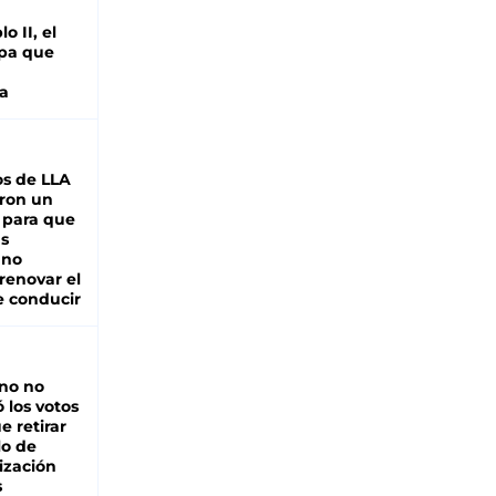
o II, el
pa que
a
s de LLA
ron un
 para que
as
 no
renovar el
e conducir
rno no
 los votos
e retirar
lo de
ización
s