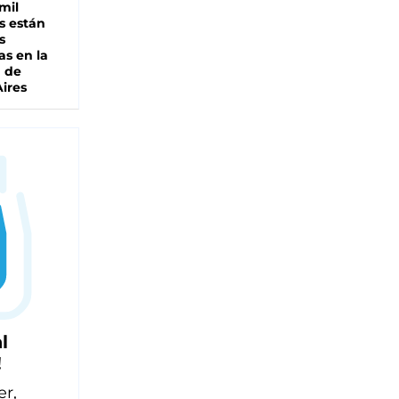
mil
s están
s
as en la
a de
ires
l
!
er,