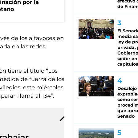
efectivo 
rinación por la
de Finan
etano
El Senad
media sa
és de los altavoces en
ley de p
cada en las redes
privada, 
Gobierno
ceder en
capítulos
ón tiene el título “Los
 medida de fuerza de los
vilegios, este miércoles
Desalojo
expropia
parar, llamá al 134”.
cómo ser
procedi
que apro
Senado