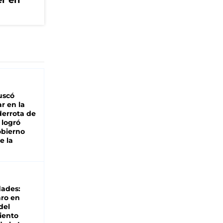
er en
buscó
ar en la
derrota de
e logró
obierno
e la
dades:
ro en
del
iento