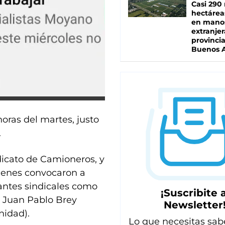
Casi 290 
hectárea
en mano
extranjer
provinci
Buenos A
oras del martes, justo
.
icato de Camioneros, y
uienes convocaron a
antes sindicales como
¡Suscribite a
, Juan Pablo Brey
Newsletter
nidad).
Lo que necesitas sab