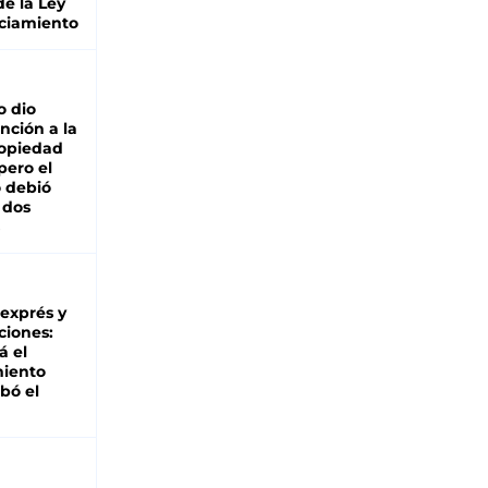
de la Ley
ciamiento
o dio
nción a la
ropiedad
pero el
 debió
 dos
 exprés y
ciones:
á el
miento
bó el