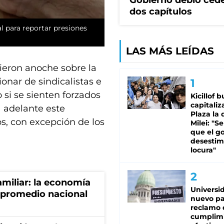
Gobierno debió ced
dos capítulos
al para reportar presiones
LAS MÁS LEÍDAS
tieron anoche sobre la
nar de sindicalistas e
o si se sienten forzados
Kicillof 
capitaliz
a adelante este
Plaza la 
os, con excepción de los
Milei: "S
que el g
desestim
locura"
miliar: la economía
Universi
 promedio nacional
nuevo pa
reclamo 
cumplim