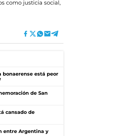
s como justicia social,
a bonaerense está peor
e
onmemoración de San
stá cansado de
ón entre Argentina y