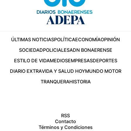
ÚLTIMAS NOTICIAS
POLÍTICA
ECONOMÍA
OPINIÓN
SOCIEDAD
POLICIALES
ADN BONAERENSE
ESTILO DE VIDA
MEDIOS
EMPRESAS
DEPORTES
DIARIO EXTRA
VIDA Y SALUD HOY
MUNDO MOTOR
TRANQUERA
HISTORIA
RSS
Contacto
Términos y Condiciones