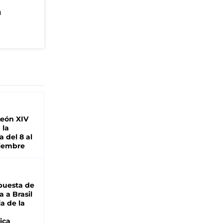
n
León XIV
 la
 del 8 al
viembre
puesta de
 a Brasil
ja de la
ica