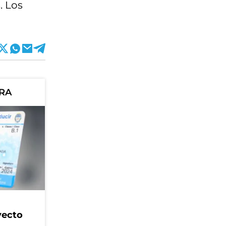
. Los
ORA
yecto