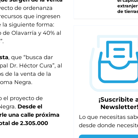
el capítu
extranjer
oyecto de ordenanza
de tierra
s recursos que ingresen
 la siguiente forma:
o de Olavarría y 40% al
”.
sta
, que “busca dar
pal Dr. Héctor Cura”, al
 de la venta de la
 Loma Negra.
o el proyecto de
¡Suscribite a
Newsletter
Negra.
Desde el
rle una calle próxima
Lo que necesitas sab
otal de 2.305.000
desde donde necesit