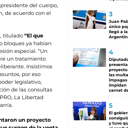
 presidente del cuerpo,
ón, de acuerdo con el
Juan Pabl
único pa
llegó a la
 titulado
“El que
Argentin
tro bloques ya habían
sesión especial. “Un
re un tratamiento
Diputado
presenta
iberante. Insistimos
proyecto
asuntos, por eso
las mult
impagas
oder legislativo,
impidan 
ión de las consultas
carnet d
s PRO, La Libertad
rría.
El gobie
consiguió
ntaron un proyecto
y tuvo qu
que surgen de la venta