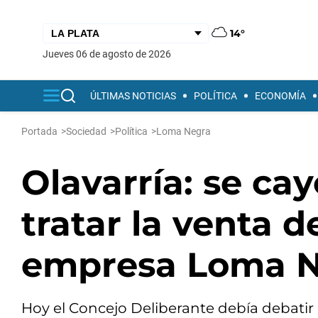
14°
jueves 06 de agosto de 2026
ÚLTIMAS NOTICIAS
POLÍTICA
ECONOMÍA
Portada
>
Sociedad
>
Política
>
Loma Negra
Olavarría: se ca
tratar la venta d
empresa Loma 
Hoy el Concejo Deliberante debía debatir 