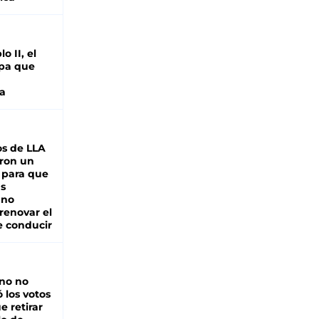
o II, el
pa que
a
s de LLA
ron un
 para que
as
 no
renovar el
e conducir
rno no
 los votos
e retirar