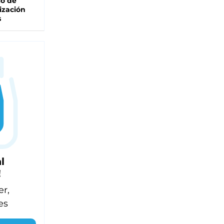
lo de
ización
s
l
!
er,
es