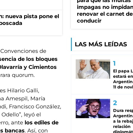
para que las multas
impagas no impida
renovar el carnet de
: nueva pista pone el
conducir
mboscada
LAS MÁS LEÍDAS
e Convenciones de
sencia de los bloques
Olavarría y Cimientos
El papa 
ograra quorum.
estará en
Argentina
11 de no
s Hilario Galli,
na Amespil, María
di, Francisco González,
Dura res
Odello”, leyó el
Argentina
a la reba
rro, ante
los ediles de
relación
us bancas
. Así, con
diplomát