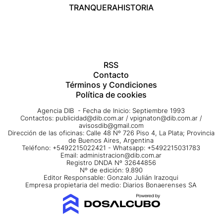
TRANQUERA
HISTORIA
RSS
Contacto
Términos y Condiciones
Política de cookies
Agencia DIB - Fecha de Inicio: Septiembre 1993
Contactos:
publicidad@dib.com.ar
/
vpignaton@dib.com.ar
/
avisosdib@gmail.com
Dirección de las oficinas: Calle 48 Nº 726 Piso 4, La Plata; Provincia
de Buenos Aires, Argentina
Teléfono: +5492215022421 - Whatsapp: +5492215031783
Email:
administracion@dib.com.ar
Registro DNDA Nº 32644856
Nº de edición: 9.890
Editor Responsable: Gonzalo Julián Irazoqui
Empresa propietaria del medio: Diarios Bonaerenses SA