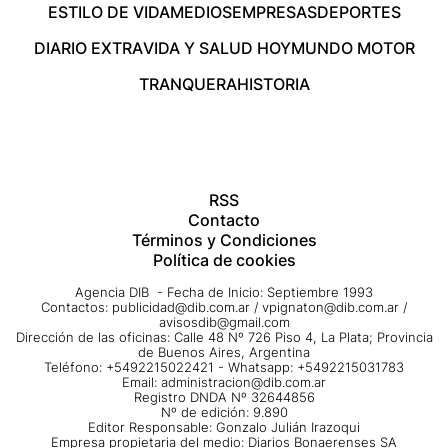
ESTILO DE VIDA
MEDIOS
EMPRESAS
DEPORTES
DIARIO EXTRA
VIDA Y SALUD HOY
MUNDO MOTOR
TRANQUERA
HISTORIA
RSS
Contacto
Términos y Condiciones
Política de cookies
Agencia DIB - Fecha de Inicio: Septiembre 1993
Contactos:
publicidad@dib.com.ar
/
vpignaton@dib.com.ar
/
avisosdib@gmail.com
Dirección de las oficinas: Calle 48 Nº 726 Piso 4, La Plata; Provincia
de Buenos Aires, Argentina
Teléfono: +5492215022421 - Whatsapp: +5492215031783
Email:
administracion@dib.com.ar
Registro DNDA Nº 32644856
Nº de edición: 9.890
Editor Responsable: Gonzalo Julián Irazoqui
Empresa propietaria del medio: Diarios Bonaerenses SA