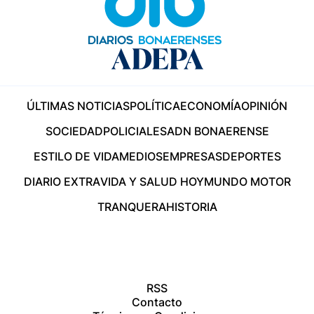
ÚLTIMAS NOTICIAS
POLÍTICA
ECONOMÍA
OPINIÓN
SOCIEDAD
POLICIALES
ADN BONAERENSE
ESTILO DE VIDA
MEDIOS
EMPRESAS
DEPORTES
DIARIO EXTRA
VIDA Y SALUD HOY
MUNDO MOTOR
TRANQUERA
HISTORIA
RSS
Contacto