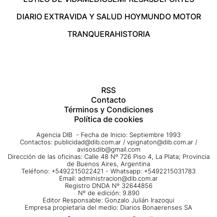
DIARIO EXTRA
VIDA Y SALUD HOY
MUNDO MOTOR
TRANQUERA
HISTORIA
RSS
Contacto
Términos y Condiciones
Política de cookies
Agencia DIB - Fecha de Inicio: Septiembre 1993
Contactos:
publicidad@dib.com.ar
/
vpignaton@dib.com.ar
/
avisosdib@gmail.com
Dirección de las oficinas: Calle 48 Nº 726 Piso 4, La Plata; Provincia
de Buenos Aires, Argentina
Teléfono: +5492215022421 - Whatsapp: +5492215031783
Email:
administracion@dib.com.ar
Registro DNDA Nº 32644856
Nº de edición: 9.890
Editor Responsable: Gonzalo Julián Irazoqui
Empresa propietaria del medio: Diarios Bonaerenses SA