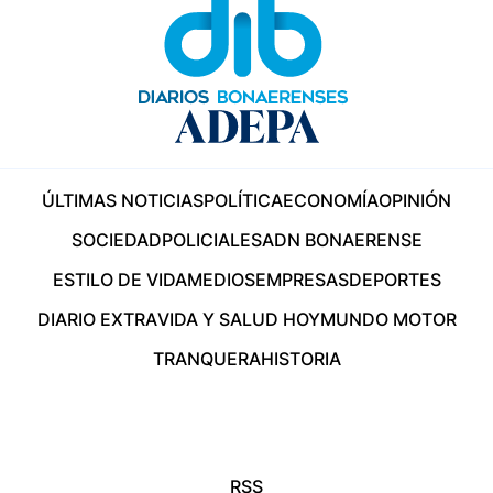
ÚLTIMAS NOTICIAS
POLÍTICA
ECONOMÍA
OPINIÓN
SOCIEDAD
POLICIALES
ADN BONAERENSE
ESTILO DE VIDA
MEDIOS
EMPRESAS
DEPORTES
DIARIO EXTRA
VIDA Y SALUD HOY
MUNDO MOTOR
TRANQUERA
HISTORIA
RSS