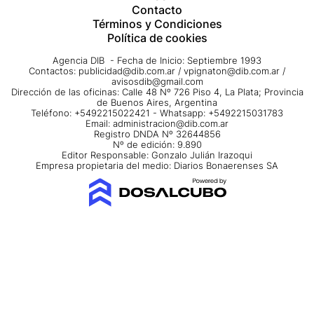
Contacto
Términos y Condiciones
Política de cookies
Agencia DIB - Fecha de Inicio: Septiembre 1993
Contactos:
publicidad@dib.com.ar
/
vpignaton@dib.com.ar
/
avisosdib@gmail.com
Dirección de las oficinas: Calle 48 Nº 726 Piso 4, La Plata; Provincia
de Buenos Aires, Argentina
Teléfono: +5492215022421 - Whatsapp: +5492215031783
Email:
administracion@dib.com.ar
Registro DNDA Nº 32644856
Nº de edición: 9.890
Editor Responsable: Gonzalo Julián Irazoqui
Empresa propietaria del medio: Diarios Bonaerenses SA