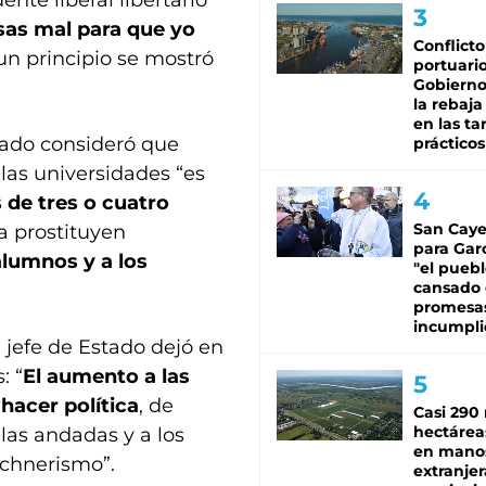
ente liberal libertario
as mal para que yo
Conflicto
un principio se mostró
portuario
Gobierno 
la rebaja
en las tar
stado consideró que
prácticos
 las universidades “es
 de tres o cuatro
San Caye
a prostituyen
para Gar
alumnos y a los
"el puebl
cansado
promesa
incumpli
l jefe de Estado dejó en
: “
El aumento a las
 hacer política
, de
Casi 290 
hectárea
 las andadas y a los
en mano
rchnerismo”.
extranjer