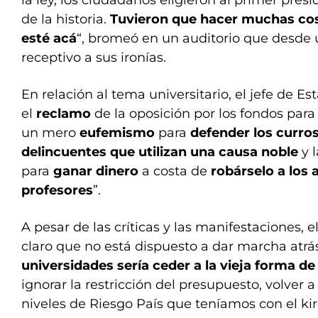
la ley, los ciudadanos eligieron al primer presid
de la historia.
Tuvieron que hacer muchas cos
esté acá
“, bromeó en un auditorio que desde 
receptivo a sus ironías.
En relación al tema universitario, el jefe de E
el
reclamo
de la oposición por los fondos para
un mero
eufemismo
para
defender los curros
delincuentes que utilizan una causa noble
y l
para
ganar dinero
a costa de
robárselo a los 
profesores
”.
A pesar de las críticas y las manifestaciones, e
claro que no está dispuesto a dar marcha atrás
universidades sería ceder a la vieja forma de
ignorar la restricción del presupuesto, volver a
niveles de Riesgo País que teníamos con el ki