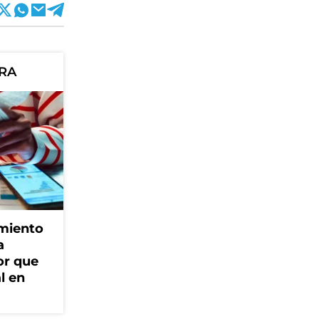
ORA
amiento
a
or que
l en