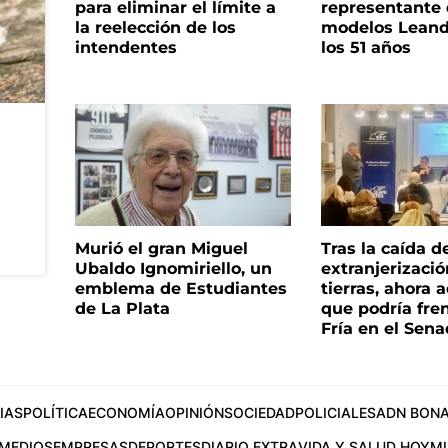
para eliminar el límite a
representante
la reelección de los
modelos Leand
intendentes
los 51 años
Murió el gran Miguel
Tras la caída d
Ubaldo Ignomiriello, un
extranjerizaci
emblema de Estudiantes
tierras, ahora 
de La Plata
que podría fre
Fría en el Sen
IAS
POLÍTICA
ECONOMÍA
OPINIÓN
SOCIEDAD
POLICIALES
ADN BONA
MEDIOS
EMPRESAS
DEPORTES
DIARIO EXTRA
VIDA Y SALUD HOY
M