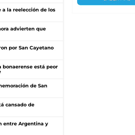
e a la reelección de los
ahora advierten que
ron por San Cayetano
a bonaerense está peor
e
onmemoración de San
stá cansado de
ón entre Argentina y