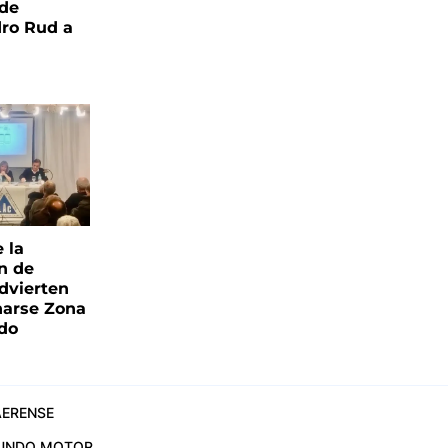
 de
ro Rud a
e la
ón de
advierten
narse Zona
ado
ERENSE
UNDO MOTOR