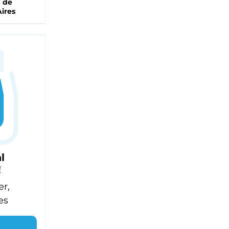
a de
ires
l
!
er,
es