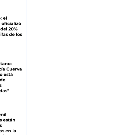
: el
oficializó
 del 20%
ifas de los
tano:
cía Cuerva
o está
 de
s
das"
mil
s están
s
as en la