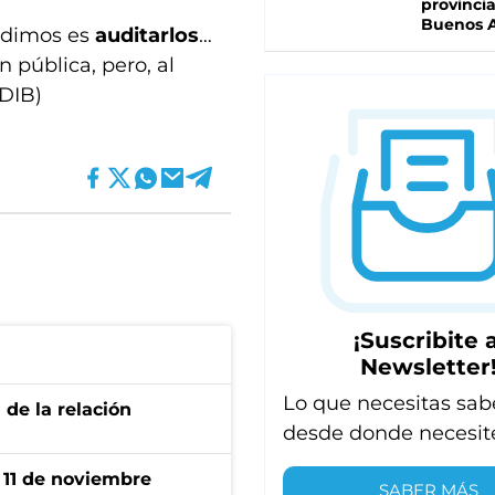
provinci
Buenos A
pedimos es
auditarlos
…
 pública, pero, al
(DIB)
¡Suscribite a
Newsletter
Lo que necesitas sab
 de la relación
desde donde necesit
l 11 de noviembre
SABER MÁS