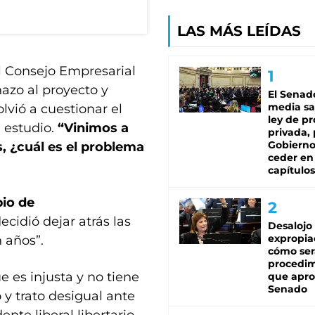
LAS MÁS LEÍDAS
l Consejo Empresarial
hazo al proyecto y
El Senad
media sa
lvió a cuestionar el
ley de p
 estudio.
“Vinimos a
privada, 
Gobierno
s, ¿cuál es el problema
ceder en
capítulos
io de
idió dejar atrás las
Desalojo
expropia
 años”.
cómo ser
procedi
ue es injusta y no tiene
que apro
Senado
 y trato desigual ante