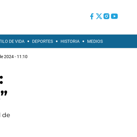
TILO DE VIDA
DEPORTES
HISTORIA
MEDIOS
de 2024 - 11:10
:
”
l de