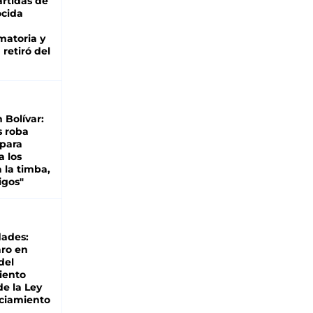
rtidas de
cida
matoria y
retiró del
n Bolívar:
s roba
 para
a los
 la timba,
igos"
dades:
ro en
del
iento
de la Ley
ciamiento