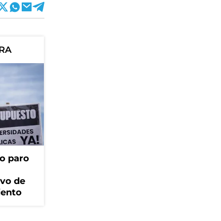
ORA
o paro
ivo de
iento