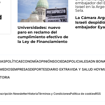
o
d
La Cámara Arg
Israelí despidió
embajador Eyal
Universidades: nuevo
paro en reclamo del
cumplimiento efectivo de
la Ley de Financiamiento
IAS
POLÍTICA
ECONOMÍA
OPINIÓN
SOCIEDAD
POLICIALES
ADN BONA
MEDIOS
EMPRESAS
DEPORTES
DIARIO EXTRA
VIDA Y SALUD HOY
M
STORIA
scripción Newsletter
Historia
Términos y Condiciones
Política de cookies
RSS