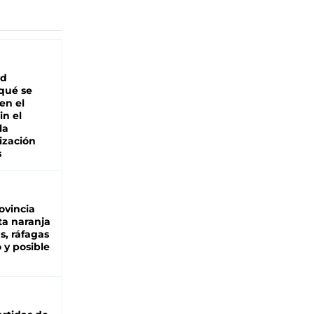
ad
 qué se
en el
in el
la
ización
s
ovincia
ta naranja
as, ráfagas
 y posible