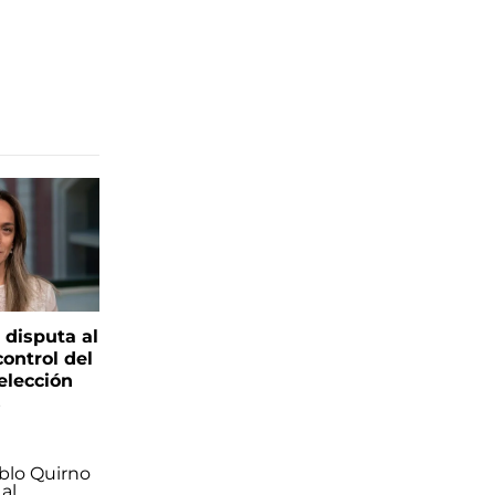
 disputa al
control del
elección
s