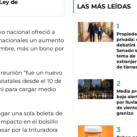
 Ley de
LAS MÁS LEÍDAS
vo nacional ofreció a
Propied
privada:
s nacionales un aumento
debatirá 
iembre, más un bono por
Senado s
tema de 
extranjer
de tierra
a reunión “fue un nuevo
estatales desde el 10 de
 ni para cargar medio
Media pr
bajo aler
por lluvi
de viento
agar una sola boleta de
granizo
impacto en el bolsillo
sar por la trituradora