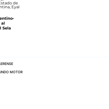
entino-
 al
 Sela
ERENSE
UNDO MOTOR