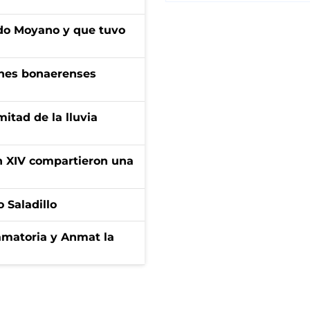
do Moyano y que tuvo
enes bonaerenses
itad de la lluvia
ón XIV compartieron una
 Saladillo
amatoria y Anmat la