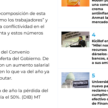
Roban pa
una cono
crema
recomposición de esta
antiinfla
Anmat la 
mo los trabajadores” y
mercado
 conflictividad en el
nta y estos números
Kicillof e
"Milei no
recursos
 del Convenio
dárselos 
oferta del Gobierno. De
bancos, a
a sus am
 con un aumento salarial
en lo que va del año ya
putar.
Universi
nuevo pa
n de año la pérdida del
reclamo 
cumplim
ía el 50%. (DIB) MT
efectivo 
de Finan