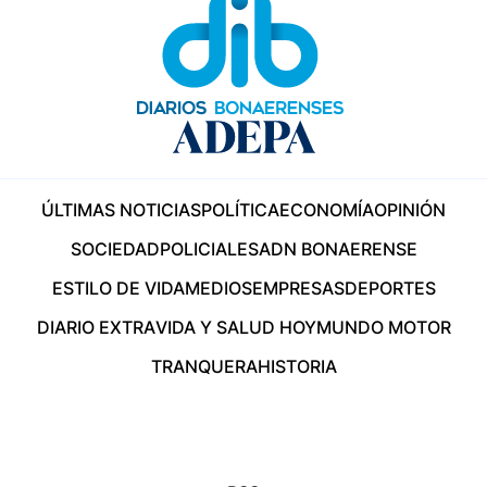
ÚLTIMAS NOTICIAS
POLÍTICA
ECONOMÍA
OPINIÓN
SOCIEDAD
POLICIALES
ADN BONAERENSE
ESTILO DE VIDA
MEDIOS
EMPRESAS
DEPORTES
DIARIO EXTRA
VIDA Y SALUD HOY
MUNDO MOTOR
TRANQUERA
HISTORIA