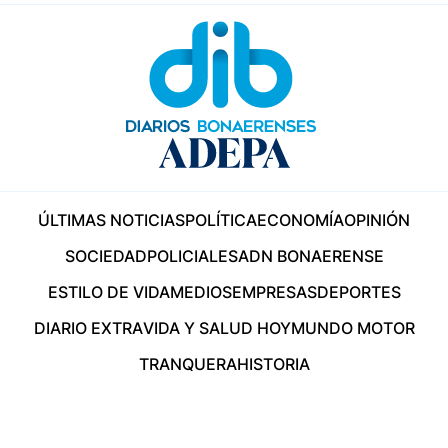
ÚLTIMAS NOTICIAS
POLÍTICA
ECONOMÍA
OPINIÓN
SOCIEDAD
POLICIALES
ADN BONAERENSE
ESTILO DE VIDA
MEDIOS
EMPRESAS
DEPORTES
DIARIO EXTRA
VIDA Y SALUD HOY
MUNDO MOTOR
TRANQUERA
HISTORIA