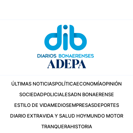
ÚLTIMAS NOTICIAS
POLÍTICA
ECONOMÍA
OPINIÓN
SOCIEDAD
POLICIALES
ADN BONAERENSE
ESTILO DE VIDA
MEDIOS
EMPRESAS
DEPORTES
DIARIO EXTRA
VIDA Y SALUD HOY
MUNDO MOTOR
TRANQUERA
HISTORIA