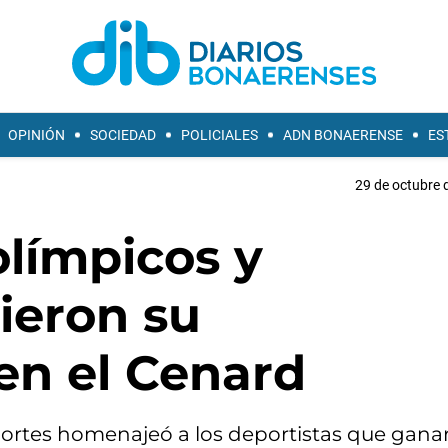
OPINIÓN
SOCIEDAD
POLICIALES
ADN BONAERENSE
ES
29 de octubre 
olímpicos y
ieron su
en el Cenard
portes homenajeó a los deportistas que gana