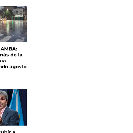
l AMBA:
más de la
via
todo agosto
ubir a