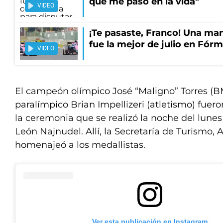
que me pasó en la vida"
VIDEO
¡Te pasaste, Franco! Una ma
fue la mejor de julio en Fórm
VIDEO
El campeón olímpico José “Maligno” Torres (
paralímpico Brian Impellizeri (atletismo) fuer
la ceremonia que se realizó la noche del lunes
León Najnudel. Allí, la Secretaría de Turismo,
homenajeó a los medallistas.
Ver esta publicación en Instagram