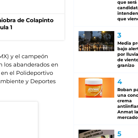
que será
candidat
intenden
que vien
niobra de Colapinto
ula 1
Media pr
bajo aler
por lluvi
BMX) y el campeón
de viento
on los abanderados en
granizo
 en el Polideportivo
 Ambiente y Deportes
Roban pa
una cono
crema
antiinfla
Anmat la 
mercado