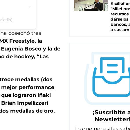
Kicillof e
"Milei no
recursos
dárselos 
ciadib)
bancos, a
a sus am
ina cosechó tres
MX Freestyle, la
 Eugenia Bosco y la de
no de hockey, “Las
 trece medallas (dos
la mejor performance
 que lograron Iñaki
 Brian Impellizzeri
 dos medallas de oro,
¡Suscribite a
Newsletter
Lo que necesitas sab