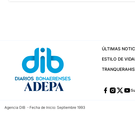
ÚLTIMAS NOTIC
ESTILO DE VIDA
TRANQUERA
HI
Su
Agencia DIB - Fecha de Inicio: Septiembre 1993
Contactos:
publicidad@dib.com.ar
/
vpignaton@dib.com.ar
/
avisosdib@gmail
Dirección de las oficinas: Calle 48 Nº 726 Piso 4, La Plata; Provincia de Buen
Teléfono: +5492215022421 - Whatsapp: +5492215031783
Email:
administracion@dib.com.ar
Registro DNDA Nº 32644856