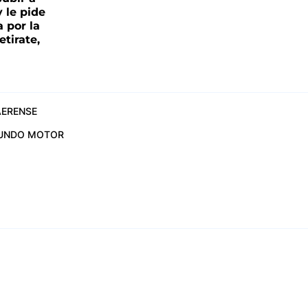
y le pide
 por la
etirate,
ERENSE
UNDO MOTOR