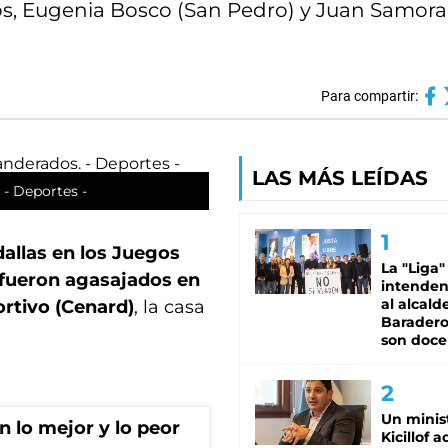
llos, Eugenia Bosco (San Pedro) y Juan Samor
Para compartir:
LAS MÁS LEÍDAS
 - Deportes -
allas en los Juegos
La "Liga"
, fueron agasajados en
intende
al alcald
rtivo (Cenard)
, la casa
Baradero
son doce
Un minis
 lo mejor y lo peor
Kicillof 