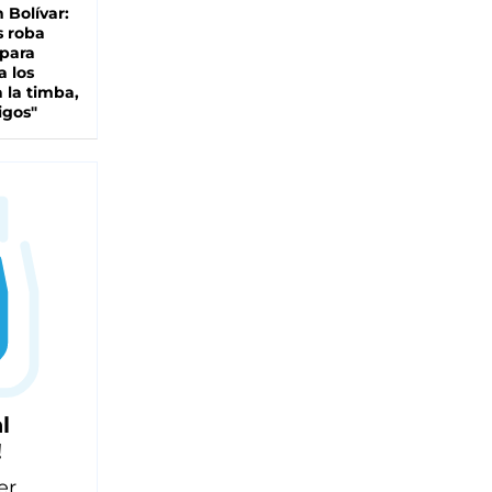
n Bolívar:
s roba
 para
a los
 la timba,
igos"
l
!
er,