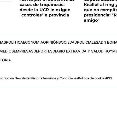
casos de triquinosis:
Kicillof al ring 
desde la UCR le exigen
que no compita
"controles" a provincia
presidencia: "R
amigo"
IAS
POLÍTICA
ECONOMÍA
OPINIÓN
SOCIEDAD
POLICIALES
ADN BONA
MEDIOS
EMPRESAS
DEPORTES
DIARIO EXTRA
VIDA Y SALUD HOY
M
STORIA
scripción Newsletter
Historia
Términos y Condiciones
Política de cookies
RSS
.com
os Aires, Argentina