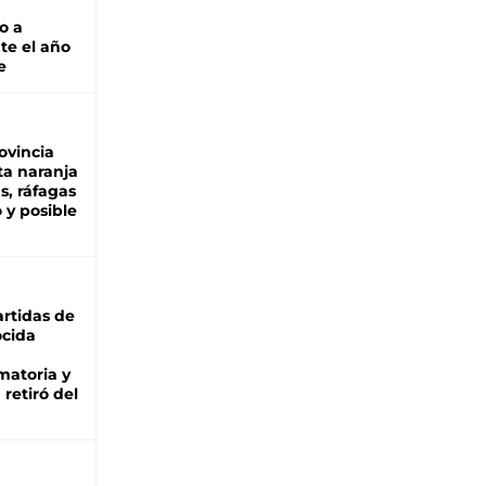
o a
te el año
e
ovincia
ta naranja
as, ráfagas
 y posible
rtidas de
cida
matoria y
retiró del