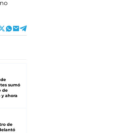
ano
 de
ntes sumó
e de
 y ahora
tro de
adelantó