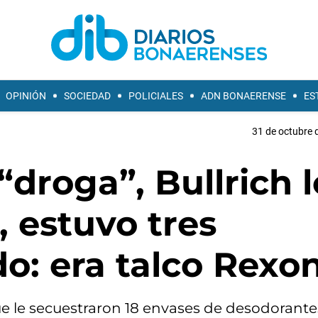
OPINIÓN
SOCIEDAD
POLICIALES
ADN BONAERENSE
ES
31 de octubre 
“droga”, Bullrich l
, estuvo tres
o: era talco Rexo
que le secuestraron 18 envases de desodorante