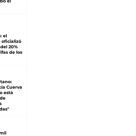
bó el
: el
oficializó
 del 20%
ifas de los
tano:
cía Cuerva
o está
 de
s
das"
mil