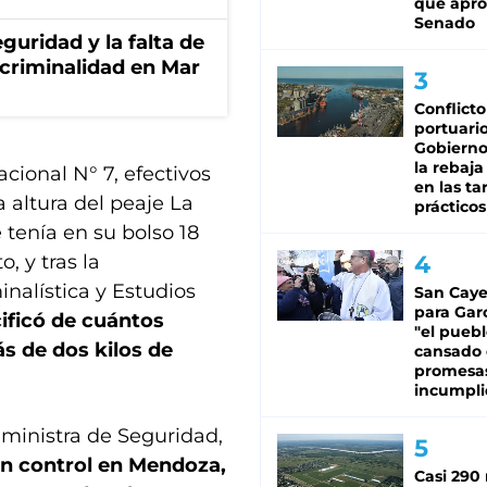
que apro
Senado
guridad y la falta de
 criminalidad en Mar
Conflicto
portuario
Gobierno 
la rebaja
cional N° 7, efectivos
en las tar
 altura del peaje La
prácticos
 tenía en su bolso 18
, y tras la
nalística y Estudios
San Caye
para Gar
cificó de cuántos
"el puebl
s de dos kilos de
cansado
promesa
incumpli
ministra de Seguridad,
un control en Mendoza,
Casi 290 