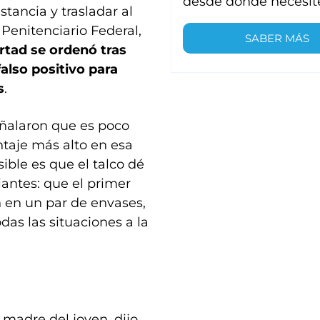
desde donde necesit
tancia y trasladar al
Penitenciario Federal,
SABER MÁS
rtad se ordenó tras
also positivo para
s
.
eñalaron que es poco
ntaje más alto en esa
ible es que el talco dé
iantes: que el primer
n en un par de envases,
as las situaciones a la
 madre del joven, dijo