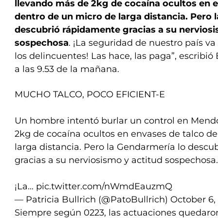
llevando más de 2kg de cocaína ocultos en e
dentro de un micro de larga distancia. Pero 
descubrió rápidamente gracias a su nerviosi
sospechosa
. ¡La seguridad de nuestro país v
los delincuentes! Las hace, las paga”, escribió 
a las 9.53 de la mañana.
MUCHO TALCO, POCO EFICIENT-E
Un hombre intentó burlar un control en Mend
2kg de cocaína ocultos en envases de talco d
larga distancia. Pero la Gendarmería lo desc
gracias a su nerviosismo y actitud sospechosa.
¡La…
pic.twitter.com/nWmdEauzmQ
— Patricia Bullrich (@PatoBullrich)
October 6,
Siempre según 0223, las actuaciones quedaron 