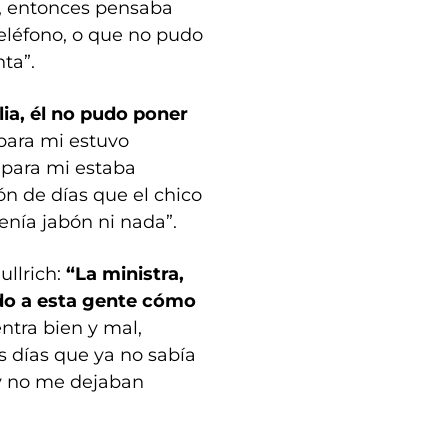
a, entonces pensaba
teléfono, o que no pudo
nta”.
ia, él no pudo poner
para mi estuvo
, para mi estaba
n de días que el chico
enía jabón ni nada”.
ullrich:
“La ministra,
ado a esta gente cómo
ntra bien y mal,
 días que ya no sabía
r y no me dejaban