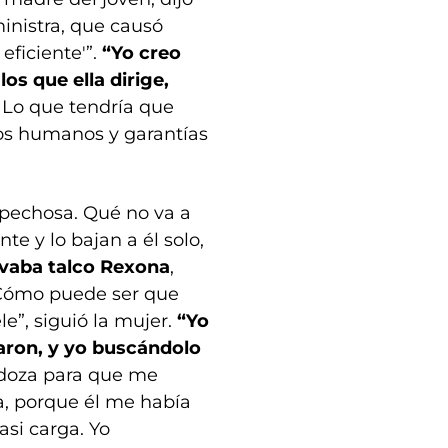
ministra, que causó
eficiente'”.
“Yo creo
os que ella dirige,
. Lo que tendría que
hos humanos y garantías
spechosa. Qué no va a
te y lo bajan a él solo,
evaba talco Rexona
,
¿Cómo puede ser que
e”, siguió la mujer.
“Yo
aron, y yo buscándolo
ndoza para que me
ba, porque él me había
asi carga. Yo