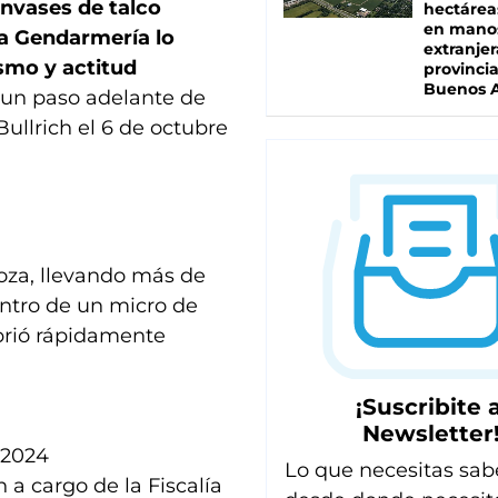
nvases de talco
hectárea
en mano
la Gendarmería lo
extranjer
smo y actitud
provinci
Buenos A
a un paso adelante de
Bullrich el 6 de octubre
oza, llevando más de
entro de un micro de
ubrió rápidamente
¡Suscribite a
Newsletter
 2024
Lo que necesitas sab
a cargo de la Fiscalía