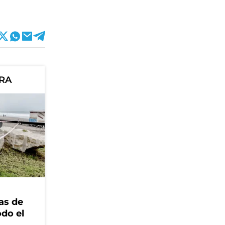
ORA
as de
odo el