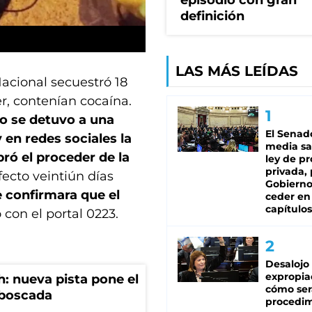
episodio con gran
definición
LAS MÁS LEÍDAS
acional secuestró 18
r, contenían cocaína.
vo se detuvo a una
El Senad
 en redes sociales la
media sa
bró el proceder de la
ley de p
privada, 
fecto veintiún días
Gobierno
e confirmara que el
ceder en
capítulos
 con el portal 0223.
Desalojo
expropia
: nueva pista pone el
cómo ser
mboscada
procedi