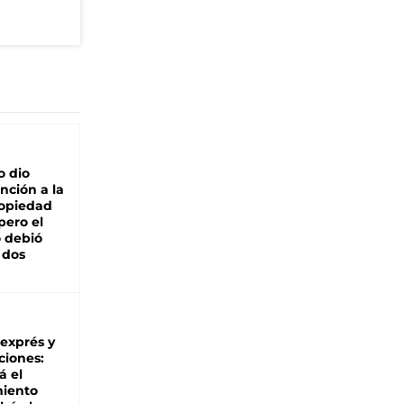
o dio
nción a la
ropiedad
pero el
 debió
 dos
 exprés y
ciones:
á el
miento