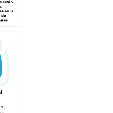
s están
s
as en la
a de
ires
l
!
er,