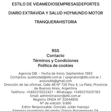
ESTILO DE VIDA
MEDIOS
EMPRESAS
DEPORTES
DIARIO EXTRA
VIDA Y SALUD HOY
MUNDO MOTOR
TRANQUERA
HISTORIA
RSS
Contacto
Términos y Condiciones
Política de cookies
Agencia DIB - Fecha de Inicio: Septiembre 1993
Contactos:
publicidad@dib.com.ar
/
vpignaton@dib.com.ar
/
avisosdib@gmail.com
Dirección de las oficinas: Calle 48 Nº 726 Piso 4, La Plata; Provincia
de Buenos Aires, Argentina
Teléfono: +5492215022421 - Whatsapp: +5492215031783
Email:
administracion@dib.com.ar
Registro DNDA Nº 32644856
Nº de edición: 9.890
Editor Responsable: Gonzalo Julián Irazoqui
Empresa propietaria del medio: Diarios Bonaerenses SA