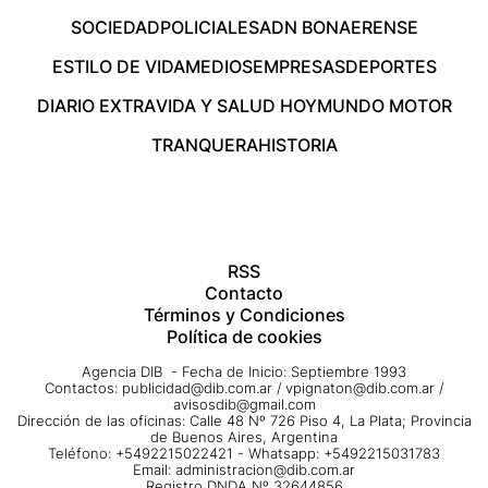
SOCIEDAD
POLICIALES
ADN BONAERENSE
ESTILO DE VIDA
MEDIOS
EMPRESAS
DEPORTES
DIARIO EXTRA
VIDA Y SALUD HOY
MUNDO MOTOR
TRANQUERA
HISTORIA
RSS
Contacto
Términos y Condiciones
Política de cookies
Agencia DIB - Fecha de Inicio: Septiembre 1993
Contactos:
publicidad@dib.com.ar
/
vpignaton@dib.com.ar
/
avisosdib@gmail.com
Dirección de las oficinas: Calle 48 Nº 726 Piso 4, La Plata; Provincia
de Buenos Aires, Argentina
Teléfono: +5492215022421 - Whatsapp: +5492215031783
Email:
administracion@dib.com.ar
Registro DNDA Nº 32644856