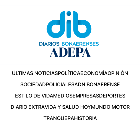
ÚLTIMAS NOTICIAS
POLÍTICA
ECONOMÍA
OPINIÓN
SOCIEDAD
POLICIALES
ADN BONAERENSE
ESTILO DE VIDA
MEDIOS
EMPRESAS
DEPORTES
DIARIO EXTRA
VIDA Y SALUD HOY
MUNDO MOTOR
TRANQUERA
HISTORIA