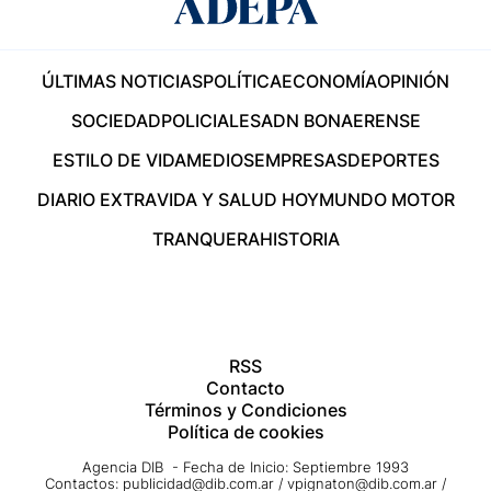
ÚLTIMAS NOTICIAS
POLÍTICA
ECONOMÍA
OPINIÓN
SOCIEDAD
POLICIALES
ADN BONAERENSE
ESTILO DE VIDA
MEDIOS
EMPRESAS
DEPORTES
DIARIO EXTRA
VIDA Y SALUD HOY
MUNDO MOTOR
TRANQUERA
HISTORIA
RSS
Contacto
Términos y Condiciones
Política de cookies
Agencia DIB - Fecha de Inicio: Septiembre 1993
Contactos:
publicidad@dib.com.ar
/
vpignaton@dib.com.ar
/