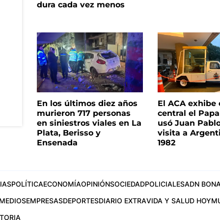
dura cada vez menos
En los últimos diez años
El ACA exhibe 
murieron 717 personas
central el Pap
en siniestros viales en La
usó Juan Pablo
Plata, Berisso y
visita a Argent
Ensenada
1982
IAS
POLÍTICA
ECONOMÍA
OPINIÓN
SOCIEDAD
POLICIALES
ADN BONA
MEDIOS
EMPRESAS
DEPORTES
DIARIO EXTRA
VIDA Y SALUD HOY
M
STORIA