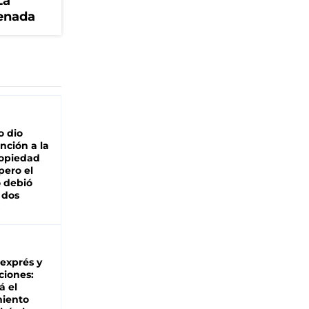
La
senada
o dio
nción a la
ropiedad
pero el
 debió
 dos
 exprés y
ciones:
á el
miento