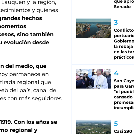
que apro
Lauquen y la región,
Senado
tecimientos y quienes
grandes hechos
 momentos
Conflicto
cesos, sino también
portuario
Gobierno 
su evolución desde
la rebaja
en las tar
prácticos
ón del medio, que
hoy permanece en
San Caye
tirada regional que
para Gar
eb del país, canal de
"el puebl
cansado
les con más seguidores
promesa
incumpli
1919. Con los años se
smo regional y
Casi 290 