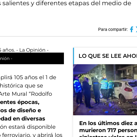
salientes y diferentes etapas del medio de
Para compartir:
LO QUE SE LEE AH
nión -
irá 105 años el 1 de
histórica que se
Arte Mural “Rodolfo
rentes épocas,
los de diseño e
edad en diversas
En los últimos diez 
ión estará disponible
murieron 717 perso
rroviario, y abrirá los