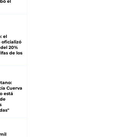
bó el
: el
oficializó
 del 20%
ifas de los
tano:
cía Cuerva
o está
 de
s
das"
mil