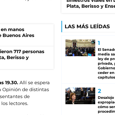
siniestros viales en 
Plata, Berisso y En
LAS MÁS LEÍDAS
n en manos
de Buenos Aires
El Senad
rieron 717 personas
media sa
ta, Berisso y
ley de p
privada, 
Gobierno
ceder en
capítulos
as 19.30.
Allí se espera
a Opinión de distintas
esentantes de
Desalojo
expropia
los lectores.
cómo ser
procedi