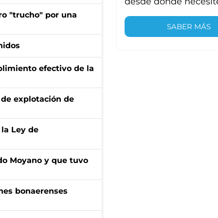
desde donde necesit
ro "trucho" por una
SABER MÁS
nidos
limiento efectivo de la
de explotación de
 la Ley de
do Moyano y que tuvo
enes bonaerenses