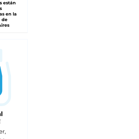
s están
s
as en la
a de
ires
l
!
er,