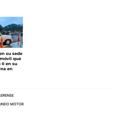
en su sede
amóvil que
 II en su
ina en
ERENSE
UNDO MOTOR