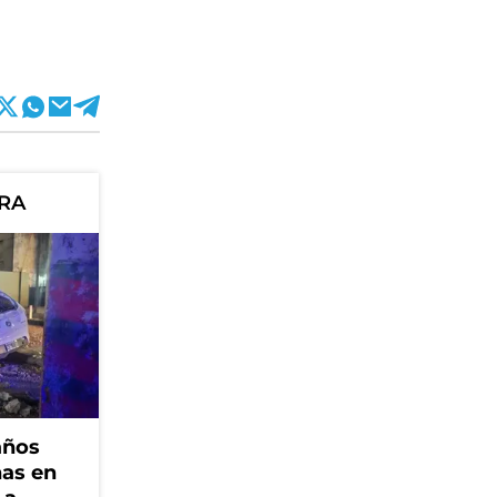
ORA
años
nas en