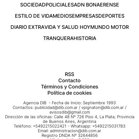
SOCIEDAD
POLICIALES
ADN BONAERENSE
ESTILO DE VIDA
MEDIOS
EMPRESAS
DEPORTES
DIARIO EXTRA
VIDA Y SALUD HOY
MUNDO MOTOR
TRANQUERA
HISTORIA
RSS
Contacto
Términos y Condiciones
Política de cookies
Agencia DIB - Fecha de Inicio: Septiembre 1993
Contactos:
publicidad@dib.com.ar
/
vpignaton@dib.com.ar
/
avisosdib@gmail.com
Dirección de las oficinas: Calle 48 Nº 726 Piso 4, La Plata; Provincia
de Buenos Aires, Argentina
Teléfono: +5492215022421 - Whatsapp: +5492215031783
Email:
administracion@dib.com.ar
Registro DNDA Nº 32644856