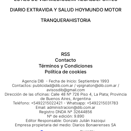
DIARIO EXTRA
VIDA Y SALUD HOY
MUNDO MOTOR
TRANQUERA
HISTORIA
RSS
Contacto
Términos y Condiciones
Política de cookies
Agencia DIB - Fecha de Inicio: Septiembre 1993
Contactos:
publicidad@dib.com.ar
/
vpignaton@dib.com.ar
/
avisosdib@gmail.com
Dirección de las oficinas: Calle 48 Nº 726 Piso 4, La Plata; Provincia
de Buenos Aires, Argentina
Teléfono: +5492215022421 - Whatsapp: +5492215031783
Email:
administracion@dib.com.ar
Registro DNDA Nº 32644856
Nº de edición: 9.890
Editor Responsable: Gonzalo Julián Irazoqui
Empresa propietaria del medio: Diarios Bonaerenses SA