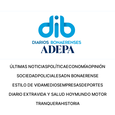
ÚLTIMAS NOTICIAS
POLÍTICA
ECONOMÍA
OPINIÓN
SOCIEDAD
POLICIALES
ADN BONAERENSE
ESTILO DE VIDA
MEDIOS
EMPRESAS
DEPORTES
DIARIO EXTRA
VIDA Y SALUD HOY
MUNDO MOTOR
TRANQUERA
HISTORIA