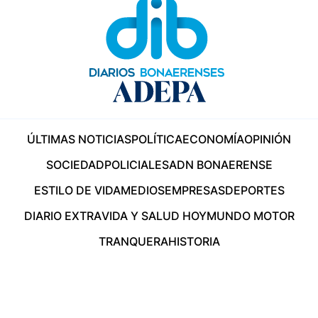
ÚLTIMAS NOTICIAS
POLÍTICA
ECONOMÍA
OPINIÓN
SOCIEDAD
POLICIALES
ADN BONAERENSE
ESTILO DE VIDA
MEDIOS
EMPRESAS
DEPORTES
DIARIO EXTRA
VIDA Y SALUD HOY
MUNDO MOTOR
TRANQUERA
HISTORIA