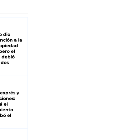
o dio
nción a la
ropiedad
pero el
 debió
 dos
 exprés y
ciones:
á el
miento
bó el