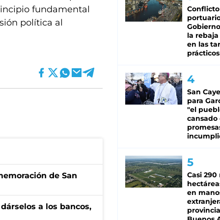
incipio fundamental
Conflicto
portuario
ión política al
Gobierno 
la rebaja
en las tar
prácticos
San Caye
para Gar
"el puebl
cansado
promesa
incumpli
Casi 290 
onmemoración de San
hectárea
en mano
extranjer
a dárselos a los bancos,
provinci
Buenos A