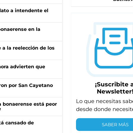
dato a intendente el
bonaerense en la
e a la reelección de los
ahora advierten que
¡Suscribite a
ron por San Cayetano
Newsletter
Lo que necesitas sab
a bonaerense está peor
desde donde necesit
e
stá cansado de
SABER MÁS