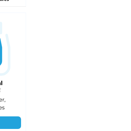
l
!
er,
es