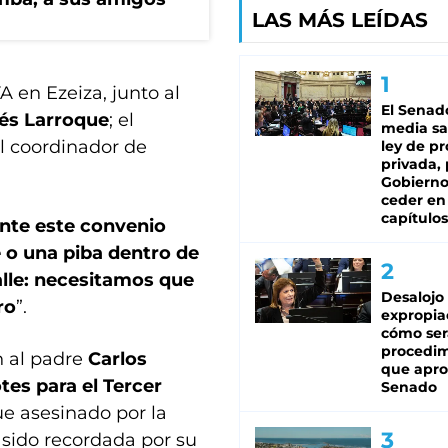
LAS MÁS LEÍDAS
FA en Ezeiza, junto al
El Senad
és Larroque
; el
media sa
el coordinador de
ley de p
privada, 
Gobierno
ceder en
capítulos
nte este convenio
o una piba dentro de
alle: necesitamos que
Desalojo
ro
”.
expropia
cómo ser
procedi
 al padre
Carlos
que apro
es para el Tercer
Senado
ue asesinado por la
 sido recordada por su