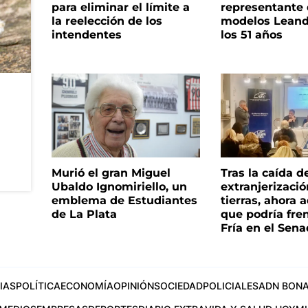
para eliminar el límite a
representante
la reelección de los
modelos Leand
intendentes
los 51 años
Murió el gran Miguel
Tras la caída d
Ubaldo Ignomiriello, un
extranjerizaci
emblema de Estudiantes
tierras, ahora 
de La Plata
que podría fre
Fría en el Sen
IAS
POLÍTICA
ECONOMÍA
OPINIÓN
SOCIEDAD
POLICIALES
ADN BONA