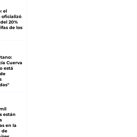
: el
oficializó
 del 20%
ifas de los
tano:
cía Cuerva
o está
 de
s
das"
mil
s están
s
as en la
a de
ires