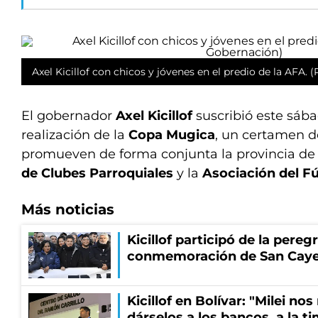
Axel Kicillof con chicos y jóvenes en el predio de la AFA.
El gobernador
Axel Kicillof
suscribió este sába
realización de la
Copa Mugica
, un certamen d
promueven de forma conjunta la provincia de 
de Clubes Parroquiales
y la
Asociación del F
Más noticias
Kicillof participó de la pereg
conmemoración de San Cay
Kicillof en Bolívar: "Milei no
dárselos a los bancos, a la t