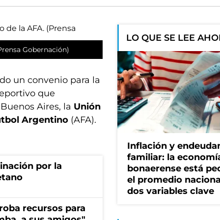
LO QUE SE LEE AH
 (Prensa Gobernación)
do un convenio para la
eportivo que
Buenos Aires, la
Unión
útbol Argentino
(AFA).
Inflación y endeud
familiar: la economí
rinación por la
bonaerense está pe
etano
el promedio naciona
dos variables clave
s roba recursos para
imba, a sus amigos"