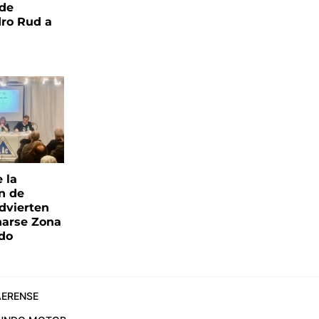
 de
ro Rud a
e la
ón de
advierten
narse Zona
ado
ERENSE