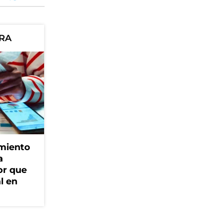
ORA
amiento
a
or que
l en