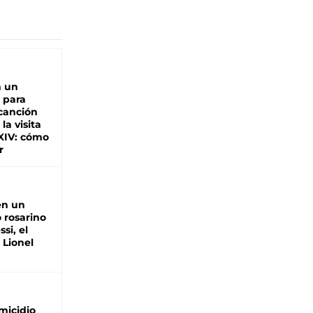
n un
 para
 canción
 la visita
XIV: cómo
r
en un
 rosarino
si, el
 Lionel
micidio