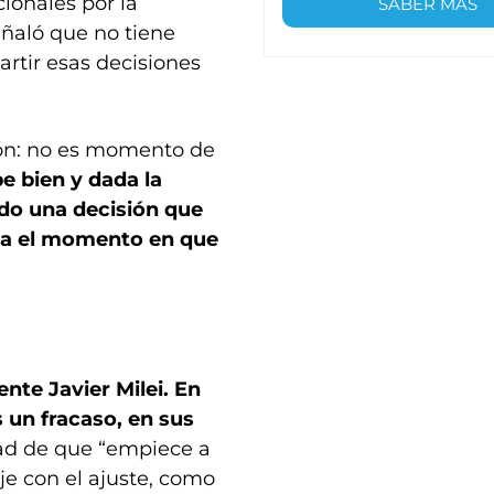
ionales por la
SABER MÁS
eñaló que no tiene
rtir esas decisiones
ión: no es momento de
 bien y dada la
ndo una decisión que
ta el momento en que
ente Javier Milei. En
es un fracaso, en sus
dad de que “empiece a
oje con el ajuste, como