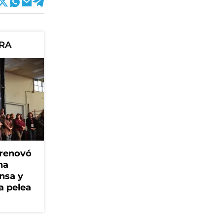
ORA
 renovó
na
ensa y
a pelea