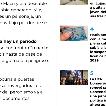
 Macri y era deseable
en Luján
a puñala
 había generado. Muy
joven de
 es un personaje, un
sus tres 
muy flojo por donde se
Hacía ac
con la m
a hay un período
plena cal
 se confrontan “miradas
subía a l
le suspe
cir hasta de pase de
licenica 
r algo malo o peligroso,
2099
ocurra a puertas
La UCR
bonaere
esa envergadura, es
renovó s
or del peronismo va a
Convenc
una jorn
en documentos
política 
ahora ap