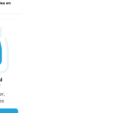
lea en
l
!
er,
es