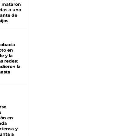
: mataron
das a una
lante de
hijos
robacia
oto en
le y la
as redes:
ndieron la
hasta
nse
u
ión en
ada
intensa y
unta a