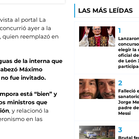
LAS MÁS LEÍDAS
ista al portal La
concurrió ayer a la
, quien reemplazó en
Lanzaro
concurso
elegir la
oficial de
guas de la interna que
de León 
participa
ncabezó Máximo
e no fue invitado.
Falleció 
ámpora está “bien” y
sanatorio
s ministros que
Jorge Mes
padre de
ión
, y relacionó la
Messi
peronismo en las
Brutal fe