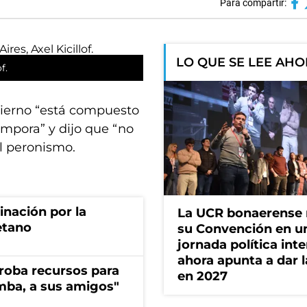
Para compartir:
LO QUE SE LEE AH
f.
bierno “está compuesto
mpora” y dijo que “no
el peronismo.
rinación por la
La UCR bonaerense
etano
su Convención en u
jornada política int
ahora apunta a dar l
s roba recursos para
en 2027
imba, a sus amigos"