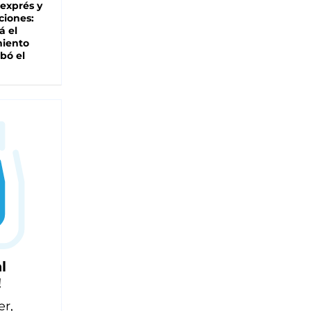
 exprés y
ciones:
á el
miento
bó el
l
!
er,