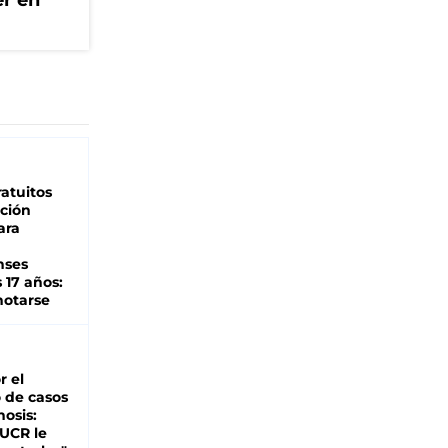
er en
atuitos
ción
ara
nses
 17 años:
otarse
r el
 de casos
nosis:
 UCR le