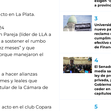
exigen "c
a provinc
cto en La Plata.
Universi
24
nuevo pa
reclamo 
n Pareja (líder de LLA a
cumplim
a sostener el rumbo
efectivo 
de Finan
ez meses” y que
porque manejaron el
El Senad
media sa
 a hacer alianzas
ley de p
privada, 
rmes y leales que
Gobierno
titular de la Cámara de
ceder en
capítulos
 acto en el club Copara