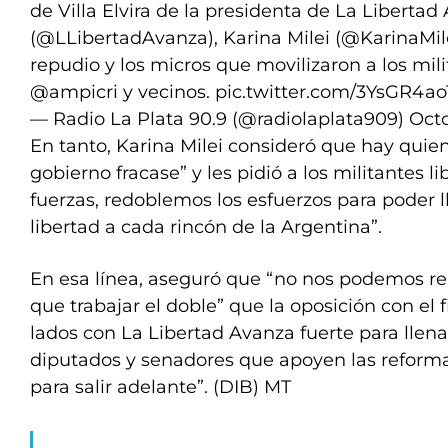
de Villa Elvira de la presidenta de La Libertad
(
@LLibertadAvanza
), Karina Milei (
@KarinaMil
repudio y los micros que movilizaron a los mi
@ampicri
y vecinos.
pic.twitter.com/3YsGR4ao
— Radio La Plata 90.9 (@radiolaplata909)
Octo
En tanto, Karina Milei consideró que hay quie
gobierno fracase” y les pidió a los militantes l
fuerzas, redoblemos los esfuerzos para poder ll
libertad a cada rincón de la Argentina”.
En esa línea, aseguró que “no nos podemos re
que trabajar el doble” que la oposición con el 
lados con La Libertad Avanza fuerte para llen
diputados y senadores que apoyen las reform
para salir adelante”. (DIB) MT