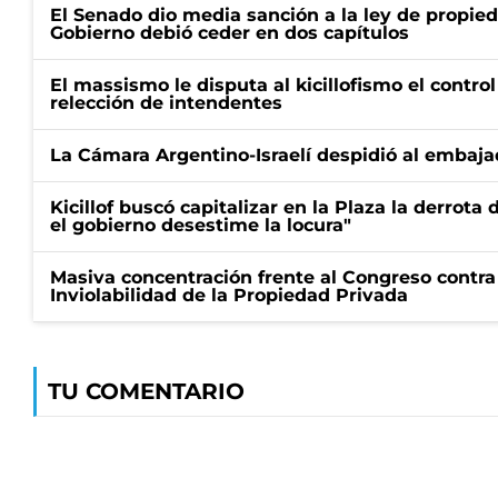
El Senado dio media sanción a la ley de propied
Gobierno debió ceder en dos capítulos
El massismo le disputa al kicillofismo el control
relección de intendentes
La Cámara Argentino-Israelí despidió al embaja
Kicillof buscó capitalizar en la Plaza la derrota 
el gobierno desestime la locura"
Masiva concentración frente al Congreso contra
Inviolabilidad de la Propiedad Privada
TU COMENTARIO