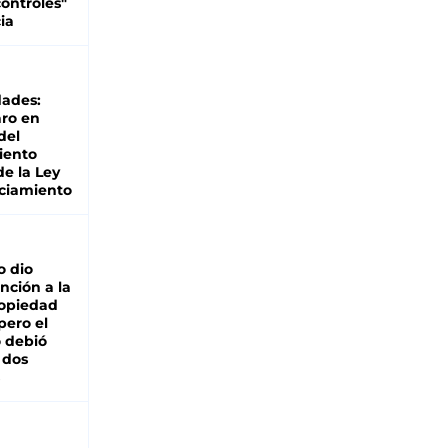
ontroles"
ia
dades:
ro en
del
iento
de la Ley
ciamiento
o dio
nción a la
ropiedad
pero el
 debió
 dos