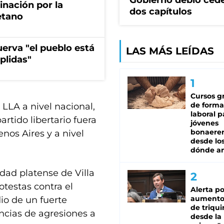
Gobierno debió ced
rinación por la
dos capítulos
etano
erva "el pueblo está
LAS MÁS LEÍDAS
plidas"
Cursos gr
de forma
LLA a nivel nacional,
laboral p
artido libertario fuera
jóvenes
bonaere
nos Aires y a nivel
desde los
dónde an
lidad platense de Villa
otestas contra el
Alerta po
aumento
dio de un fuerte
de triqui
ncias de agresiones a
desde la