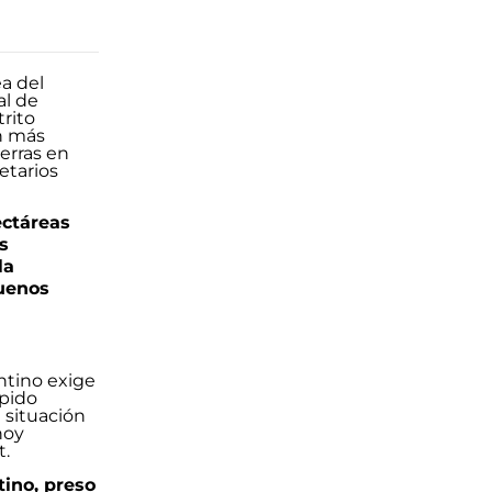
ectáreas
s
la
uenos
tino, preso