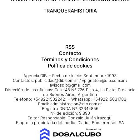
TRANQUERA
HISTORIA
RSS
Contacto
Términos y Condiciones
Política de cookies
Agencia DIB - Fecha de Inicio: Septiembre 1993
Contactos:
publicidad@dib.com.ar
/
vpignaton@dib.com.ar
/
avisosdib@gmail.com
Dirección de las oficinas: Calle 48 Nº 726 Piso 4, La Plata; Provincia
de Buenos Aires, Argentina
Teléfono: +5492215022421 - Whatsapp: +5492215031783
Email:
administracion@dib.com.ar
Registro DNDA Nº 32644856
Nº de edición: 9.890
Editor Responsable: Gonzalo Julián Irazoqui
Empresa propietaria del medio: Diarios Bonaerenses SA