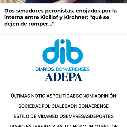
Dos senadores peronistas, enojados por la
interna entre Kicillof y Kirchner: "qué se
dejen de romper..."
ÚLTIMAS NOTICIAS
POLÍTICA
ECONOMÍA
OPINIÓN
SOCIEDAD
POLICIALES
ADN BONAERENSE
ESTILO DE VIDA
MEDIOS
EMPRESAS
DEPORTES
DIARIO EXTRA
VIDA Y SALUD HOY
MUNDO MOTOR