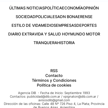
ÚLTIMAS NOTICIAS
POLÍTICA
ECONOMÍA
OPINIÓN
SOCIEDAD
POLICIALES
ADN BONAERENSE
ESTILO DE VIDA
MEDIOS
EMPRESAS
DEPORTES
DIARIO EXTRA
VIDA Y SALUD HOY
MUNDO MOTOR
TRANQUERA
HISTORIA
RSS
Contacto
Términos y Condiciones
Política de cookies
Agencia DIB - Fecha de Inicio: Septiembre 1993
Contactos:
publicidad@dib.com.ar
/
vpignaton@dib.com.ar
/
avisosdib@gmail.com
Dirección de las oficinas: Calle 48 Nº 726 Piso 4, La Plata; Provincia
de Buenos Aires, Argentina