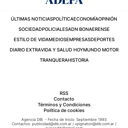
ÚLTIMAS NOTICIAS
POLÍTICA
ECONOMÍA
OPINIÓN
SOCIEDAD
POLICIALES
ADN BONAERENSE
ESTILO DE VIDA
MEDIOS
EMPRESAS
DEPORTES
DIARIO EXTRA
VIDA Y SALUD HOY
MUNDO MOTOR
TRANQUERA
HISTORIA
RSS
Contacto
Términos y Condiciones
Política de cookies
Agencia DIB - Fecha de Inicio: Septiembre 1993
Contactos:
publicidad@dib.com.ar
/
vpignaton@dib.com.ar
/