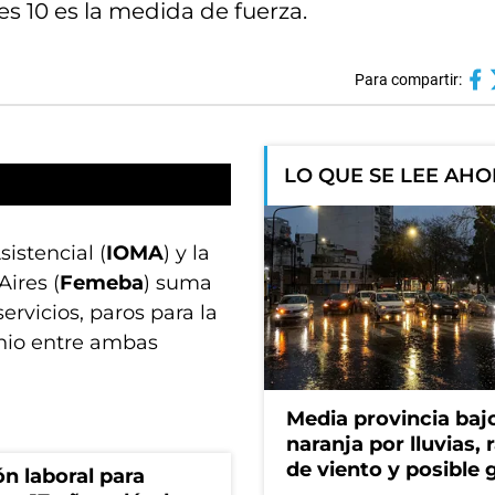
es 10 es la medida de fuerza.
Para compartir:
LO QUE SE LEE AH
sistencial (
IOMA
) y la
ires (
Femeba
) suma
servicios, paros para la
enio entre ambas
Media provincia bajo
naranja por lluvias, 
de viento y posible 
n laboral para