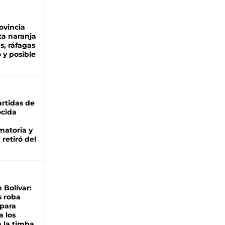
ovincia
ta naranja
as, ráfagas
 y posible
rtidas de
cida
matoria y
retiró del
n Bolívar:
s roba
 para
a los
 la timba,