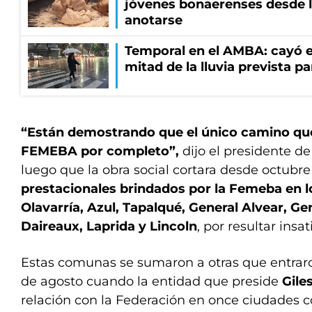
jóvenes bonaerenses desde l
anotarse
Temporal en el AMBA: cayó e
mitad de la lluvia prevista p
“Están demostrando que el único camino que
FEMEBA por completo”,
dijo el presidente d
luego que la obra social cortara desde octubr
prestacionales brindados por la Femeba en l
Olavarría, Azul, Tapalqué, General Alvear, Ge
Daireaux, Laprida y Lincoln
, por resultar insat
Estas comunas se sumaron a otras que entraron
de agosto cuando la entidad que preside
Gile
relación con la Federación en once ciudades 