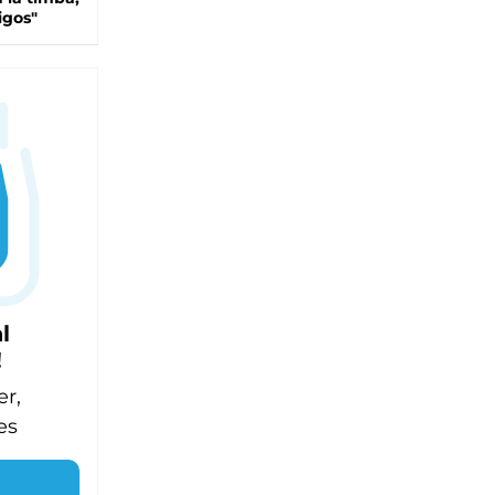
igos"
l
!
er,
es