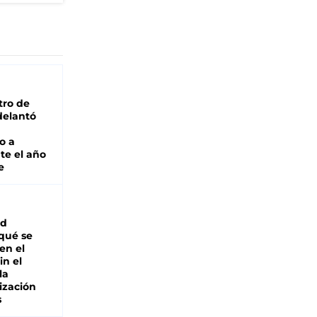
tro de
adelantó
o a
te el año
e
ad
 qué se
en el
in el
la
ización
s