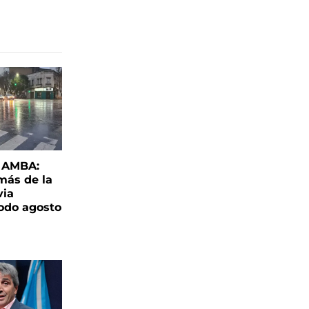
l AMBA:
más de la
via
todo agosto