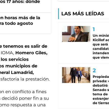
os 17 años: dónde
LAS MÁS LEÍDAS
n horas más de la
ara todo agosto
Un minis
Kicillof 
que será
 tenemos es salir de
candidat
e IOMA,
Homero Giles,
intenden
que vien
e
los servicios
os municipios de
neral Lamadrid,
Propied
isfactoria la prestación.
privada:
debatirá 
Senado s
 en conflicto a fines
tema de 
s
decidió poner fin a su
extranjer
de tierra
como respuesta a una