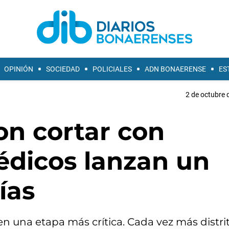
OPINIÓN
SOCIEDAD
POLICIALES
ADN BONAERENSE
ES
2 de octubre 
on cortar con
édicos lanzan un
ías
en una etapa más crítica. Cada vez más distri