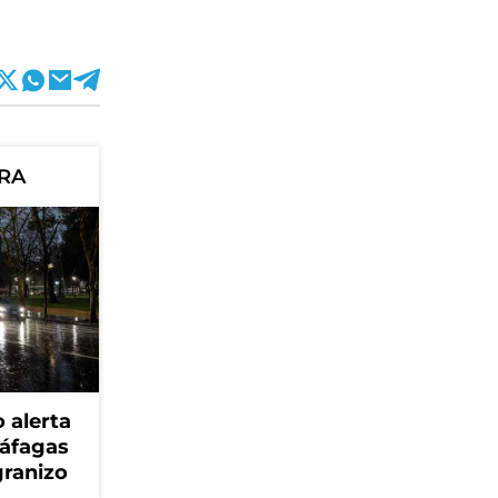
ORA
 alerta
ráfagas
granizo