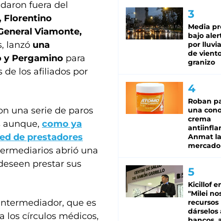
edaron fuera del
, Florentino
Media pr
 General Viamonte,
bajo aler
, lanzó
una
por lluvi
de viento
lo y Pergamino
para
granizo
de los afiliados por
Roban pa
n una serie de paros
una cono
crema
es aunque,
como ya
antiinfla
red de prestadores
Anmat la 
mercado
termediarios abrió una
deseen prestar sus
Kicillof e
"Milei no
intermediador, que es
recursos
dárselos 
a los círculos médicos,
bancos, a