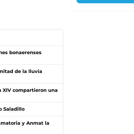
enes bonaerenses
itad de la lluvia
ón XIV compartieron una
 Saladillo
amatoria y Anmat la