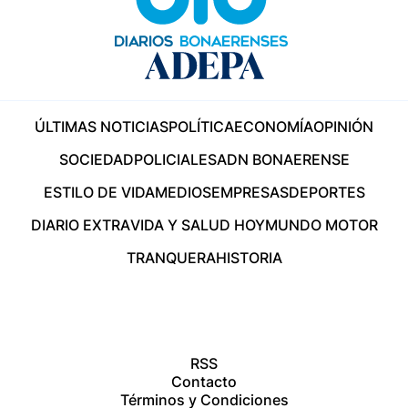
ÚLTIMAS NOTICIAS
POLÍTICA
ECONOMÍA
OPINIÓN
SOCIEDAD
POLICIALES
ADN BONAERENSE
ESTILO DE VIDA
MEDIOS
EMPRESAS
DEPORTES
DIARIO EXTRA
VIDA Y SALUD HOY
MUNDO MOTOR
TRANQUERA
HISTORIA
RSS
Contacto
Términos y Condiciones