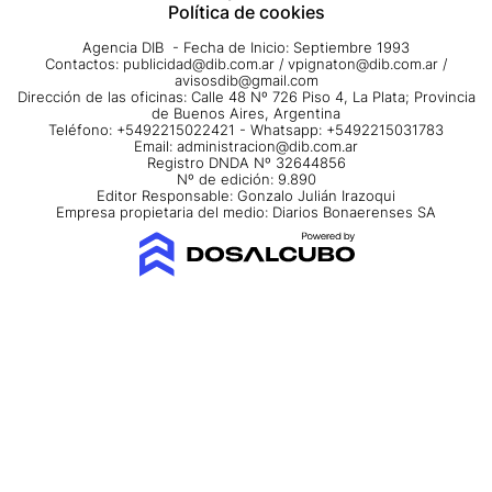
Política de cookies
Agencia DIB - Fecha de Inicio: Septiembre 1993
Contactos:
publicidad@dib.com.ar
/
vpignaton@dib.com.ar
/
avisosdib@gmail.com
Dirección de las oficinas: Calle 48 Nº 726 Piso 4, La Plata; Provincia
de Buenos Aires, Argentina
Teléfono: +5492215022421 - Whatsapp: +5492215031783
Email:
administracion@dib.com.ar
Registro DNDA Nº 32644856
Nº de edición: 9.890
Editor Responsable: Gonzalo Julián Irazoqui
Empresa propietaria del medio: Diarios Bonaerenses SA