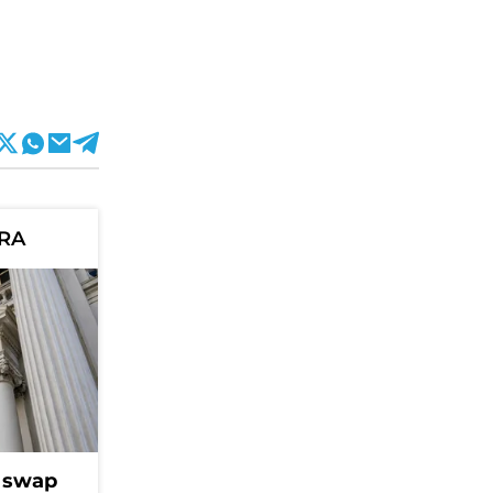
ORA
l swap