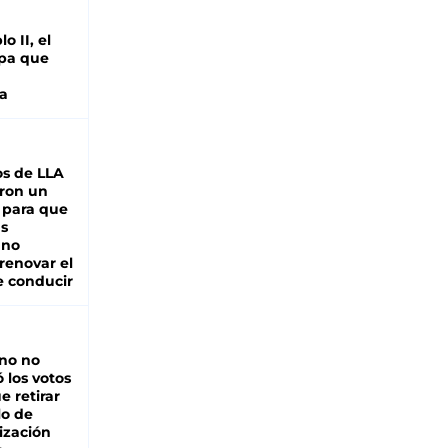
o II, el
pa que
a
s de LLA
ron un
 para que
as
 no
renovar el
e conducir
rno no
 los votos
e retirar
lo de
ización