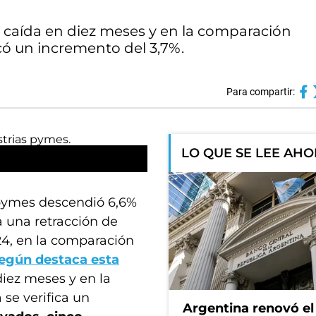
 caída en diez meses y en la comparación
có un incremento del 3,7%.
Para compartir:
LO QUE SE LEE AH
 pymes descendió 6,6%
 una retracción de
24, en la comparación
egún destaca esta
diez meses y en la
se verifica un
Argentina renovó e