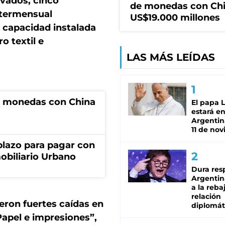
evados, cinco
de monedas con Chi
ntermensual
US$19.000 millones
a capacidad instalada
o textil e
LAS MÁS LEÍDAS
e monedas con China
El papa 
estará en
Argentina
11 de no
lazo para pagar con
obiliario Urbano
Dura res
Argentina
a la reba
relación
eron fuertes caídas en
diplomát
Papel e impresiones”,