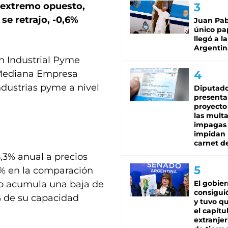
l extremo opuesto,
e retrajo, -0,6%
Juan Pabl
único pa
llegó a la
Argentin
n Industrial Pyme
a Mediana Empresa
dustrias pyme a nivel
Diputado
presenta
proyecto
las mult
impagas
impidan 
carnet d
,3% anual a precios
9% en la comparación
o acumula una baja de
El gobie
consiguió
2% de su capacidad
y tuvo qu
el capítu
extranjer