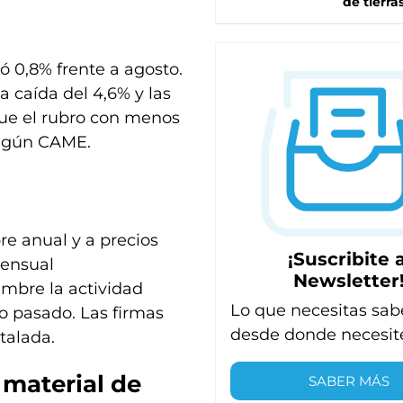
de tierra
ó 0,8% frente a agosto.
 caída del 4,6% y las
 fue el rubro con menos
según CAME.
re anual y a precios
¡Suscribite a
mensual
Newsletter
embre la actividad
Lo que necesitas sab
o pasado. Las firmas
desde donde necesit
talada.
 material de
SABER MÁS