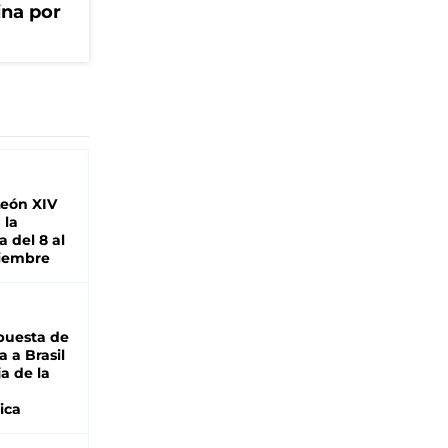
na por
León XIV
 la
 del 8 al
viembre
puesta de
 a Brasil
ja de la
ica