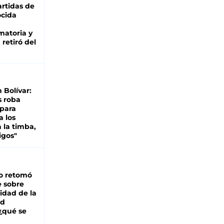
rtidas de
cida
matoria y
retiró del
n Bolívar:
s roba
 para
a los
 la timba,
igos"
o retomó
e sobre
lidad de la
ad
 ¿qué se