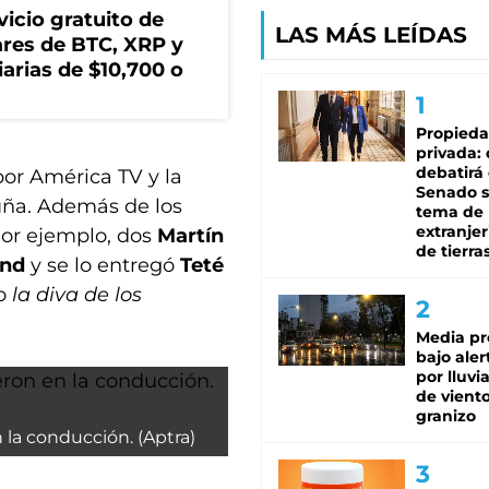
icio gratuito de
LAS MÁS LEÍDAS
lares de BTC, XRP y
arias de $10,700 o
Propied
privada:
debatirá 
por América TV y la
Senado s
uña. Además de los
tema de 
extranjer
Por ejemplo, dos
Martín
de tierra
and
y se lo entregó
Teté
jo
la diva de los
Media pr
bajo aler
por lluvi
de viento
granizo
la conducción. (Aptra)