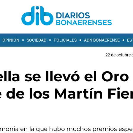
OPINIÓN
SOCIEDAD
POLICIALES
ADN BONAERENSE
ES
22 de octubre 
la se llevó el Oro
 de los Martín Fie
emonia en la que hubo muchos premios espec