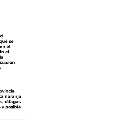
ad
 qué se
en el
in el
la
ización
s
ovincia
ta naranja
as, ráfagas
 y posible