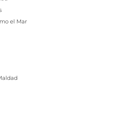
s
mo el Mar
Maldad