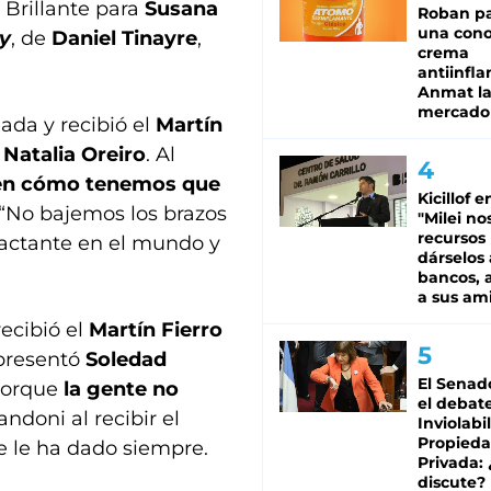
 Brillante para
Susana
Roban pa
una cono
y
, de
Daniel Tinayre
,
crema
antiinfla
Anmat la 
mercado
da y recibió el
Martín
ó
Natalia Oreiro
. Al
en cómo tenemos que
Kicillof e
 “No bajemos los brazos
"Milei no
recursos
pactante en el mundo y
dárselos 
bancos, a
a sus am
recibió el
Martín Fierro
presentó
Soledad
El Senad
 porque
la gente no
el debat
randoni al recibir el
Inviolabi
Propied
e le ha dado siempre.
Privada:
discute?