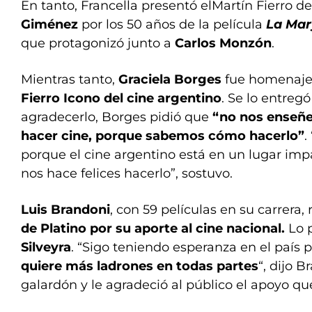
En tanto, Francella presentó elMartín Fierro de
Giménez
por los 50 años de la película
La Mar
que protagonizó junto a
Carlos Monzón
.
Mientras tanto,
Graciela Borges
fue homenajea
Fierro Icono del cine argentino
. Se lo entreg
agradecerlo, Borges pidió que
“no nos enseñ
hacer cine, porque sabemos cómo hacerlo”
.
porque el cine argentino está en un lugar im
nos hace felices hacerlo”, sostuvo.
Luis Brandoni
, con 59 películas en su carrera, 
de Platino por su aporte al cine nacional.
Lo 
Silveyra
. “Sigo teniendo esperanza en el país
quiere más ladrones en todas partes
“, dijo B
galardón y le agradeció al público el apoyo qu