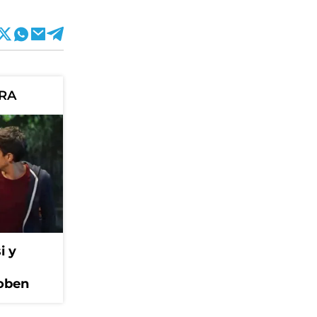
ORA
i y
Coben