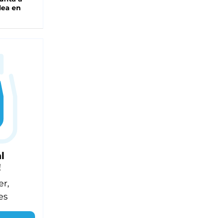
lea en
l
!
er,
es