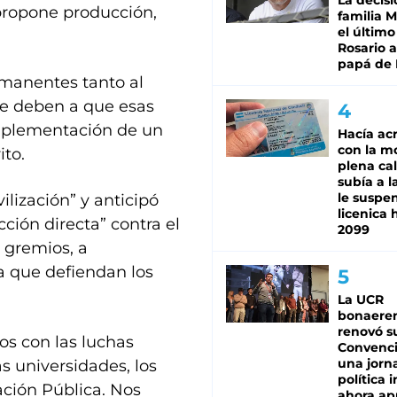
La decisi
 propone producción,
familia M
el último
Rosario a
papá de 
manentes tanto al
se deben a que esas
 implementación de un
Hacía ac
con la m
ito.
plena cal
subía a l
le suspe
ilización” y anticipó
licenica 
ión directa” contra el
2099
s gremios, a
 a que defiendan los
La UCR
bonaere
renovó s
os con las luchas
Convenc
una jorn
as universidades, los
política 
ración Pública. Nos
ahora ap