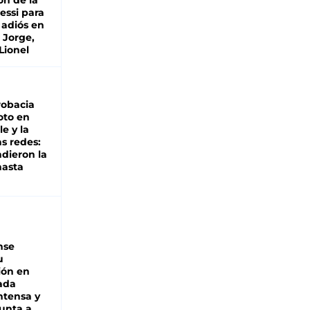
ón de la
essi para
 adiós en
 Jorge,
Lionel
robacia
oto en
le y la
as redes:
ndieron la
hasta
nse
u
ión en
ada
intensa y
unta a