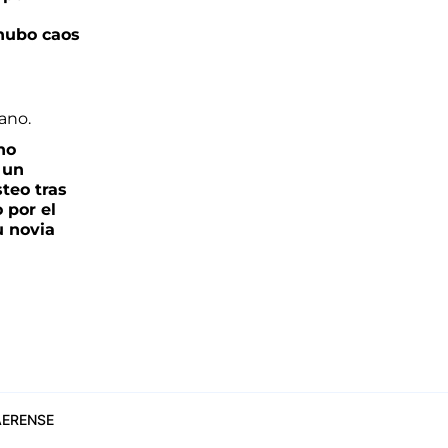
hubo caos
no
 un
teo tras
o por el
u novia
ERENSE