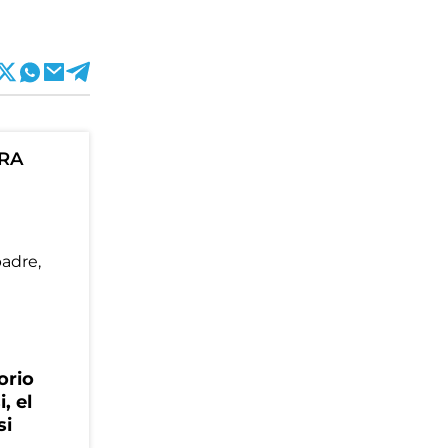
ORA
orio
, el
si