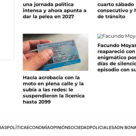
una jornada política
cuarto sábado
intensa y ahora apunta a
consecutivo y 
dar la pelea en 2027
de tránsito
Facundo Moya
reapareció con
enigmático pos
días de silenci
episodio con s
Hacía acrobacia con la
moto en plena calle y la
subía a las redes: le
suspendieron la licenica
hasta 2099
IAS
POLÍTICA
ECONOMÍA
OPINIÓN
SOCIEDAD
POLICIALES
ADN BONA