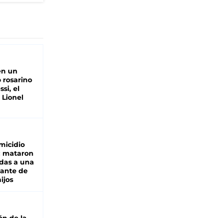
en un
 rosarino
si, el
 Lionel
micidio
: mataron
das a una
lante de
hijos