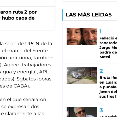
aron ruta 2 por
LAS MÁS LEÍDAS
y hubo caos de
Falleció 
sanatorio
 la sede de UPCN de la
Jorge Mes
el marco del Frente
padre de
Messi
ión anfitriona, también
), Agoec (trabajadores
agua y energía), APL
Brutal fe
idades), Sgbatos (obras
en Luján
les de CABA).
a puñala
joven de
sus tres 
en el que señalaron
e se expresan dos
ce claramente a las