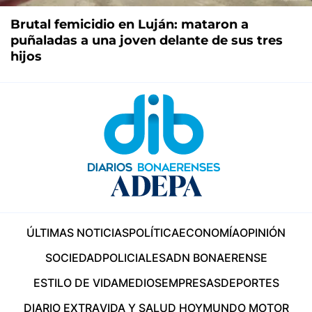
Brutal femicidio en Luján: mataron a
puñaladas a una joven delante de sus tres
hijos
ÚLTIMAS NOTICIAS
POLÍTICA
ECONOMÍA
OPINIÓN
SOCIEDAD
POLICIALES
ADN BONAERENSE
ESTILO DE VIDA
MEDIOS
EMPRESAS
DEPORTES
DIARIO EXTRA
VIDA Y SALUD HOY
MUNDO MOTOR