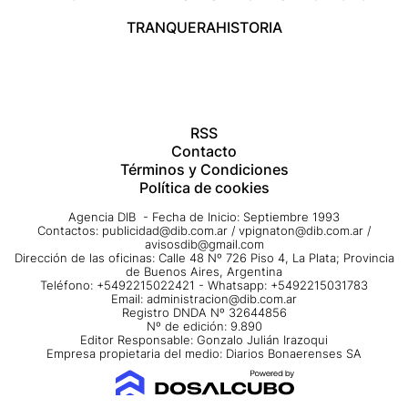
TRANQUERA
HISTORIA
RSS
Contacto
Términos y Condiciones
Política de cookies
Agencia DIB - Fecha de Inicio: Septiembre 1993
Contactos:
publicidad@dib.com.ar
/
vpignaton@dib.com.ar
/
avisosdib@gmail.com
Dirección de las oficinas: Calle 48 Nº 726 Piso 4, La Plata; Provincia
de Buenos Aires, Argentina
Teléfono: +5492215022421 - Whatsapp: +5492215031783
Email:
administracion@dib.com.ar
Registro DNDA Nº 32644856
Nº de edición: 9.890
Editor Responsable: Gonzalo Julián Irazoqui
Empresa propietaria del medio: Diarios Bonaerenses SA