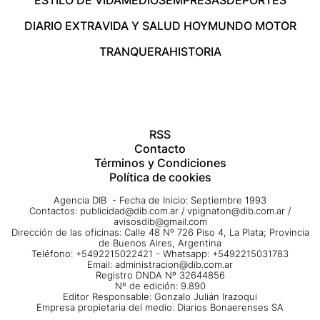
ESTILO DE VIDA
MEDIOS
EMPRESAS
DEPORTES
DIARIO EXTRA
VIDA Y SALUD HOY
MUNDO MOTOR
TRANQUERA
HISTORIA
RSS
Contacto
Términos y Condiciones
Política de cookies
Agencia DIB - Fecha de Inicio: Septiembre 1993
Contactos:
publicidad@dib.com.ar
/
vpignaton@dib.com.ar
/
avisosdib@gmail.com
Dirección de las oficinas: Calle 48 Nº 726 Piso 4, La Plata; Provincia
de Buenos Aires, Argentina
Teléfono: +5492215022421 - Whatsapp: +5492215031783
Email:
administracion@dib.com.ar
Registro DNDA Nº 32644856
Nº de edición: 9.890
Editor Responsable: Gonzalo Julián Irazoqui
Empresa propietaria del medio: Diarios Bonaerenses SA