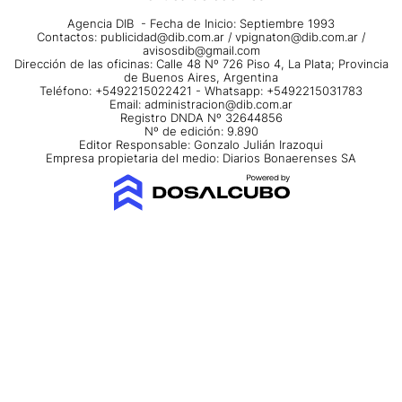
Agencia DIB - Fecha de Inicio: Septiembre 1993
Contactos:
publicidad@dib.com.ar
/
vpignaton@dib.com.ar
/
avisosdib@gmail.com
Dirección de las oficinas: Calle 48 Nº 726 Piso 4, La Plata; Provincia
de Buenos Aires, Argentina
Teléfono: +5492215022421 - Whatsapp: +5492215031783
Email:
administracion@dib.com.ar
Registro DNDA Nº 32644856
Nº de edición: 9.890
Editor Responsable: Gonzalo Julián Irazoqui
Empresa propietaria del medio: Diarios Bonaerenses SA