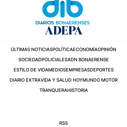
ÚLTIMAS NOTICIAS
POLÍTICA
ECONOMÍA
OPINIÓN
SOCIEDAD
POLICIALES
ADN BONAERENSE
ESTILO DE VIDA
MEDIOS
EMPRESAS
DEPORTES
DIARIO EXTRA
VIDA Y SALUD HOY
MUNDO MOTOR
TRANQUERA
HISTORIA
RSS