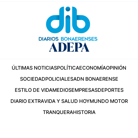
ÚLTIMAS NOTICIAS
POLÍTICA
ECONOMÍA
OPINIÓN
SOCIEDAD
POLICIALES
ADN BONAERENSE
ESTILO DE VIDA
MEDIOS
EMPRESAS
DEPORTES
DIARIO EXTRA
VIDA Y SALUD HOY
MUNDO MOTOR
TRANQUERA
HISTORIA