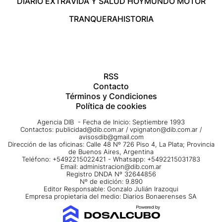
DIARIO EXTRA
VIDA Y SALUD HOY
MUNDO MOTOR
TRANQUERA
HISTORIA
RSS
Contacto
Términos y Condiciones
Política de cookies
Agencia DIB - Fecha de Inicio: Septiembre 1993
Contactos:
publicidad@dib.com.ar
/
vpignaton@dib.com.ar
/
avisosdib@gmail.com
Dirección de las oficinas: Calle 48 Nº 726 Piso 4, La Plata; Provincia
de Buenos Aires, Argentina
Teléfono: +5492215022421 - Whatsapp: +5492215031783
Email:
administracion@dib.com.ar
Registro DNDA Nº 32644856
Nº de edición: 9.890
Editor Responsable: Gonzalo Julián Irazoqui
Empresa propietaria del medio: Diarios Bonaerenses SA