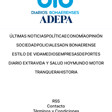
ÚLTIMAS NOTICIAS
POLÍTICA
ECONOMÍA
OPINIÓN
SOCIEDAD
POLICIALES
ADN BONAERENSE
ESTILO DE VIDA
MEDIOS
EMPRESAS
DEPORTES
DIARIO EXTRA
VIDA Y SALUD HOY
MUNDO MOTOR
TRANQUERA
HISTORIA
RSS
Contacto
Términos y Condiciones