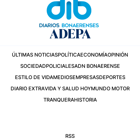
ÚLTIMAS NOTICIAS
POLÍTICA
ECONOMÍA
OPINIÓN
SOCIEDAD
POLICIALES
ADN BONAERENSE
ESTILO DE VIDA
MEDIOS
EMPRESAS
DEPORTES
DIARIO EXTRA
VIDA Y SALUD HOY
MUNDO MOTOR
TRANQUERA
HISTORIA
RSS