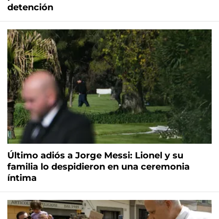
detención
Último adiós a Jorge Messi: Lionel y su
familia lo despidieron en una ceremonia
íntima