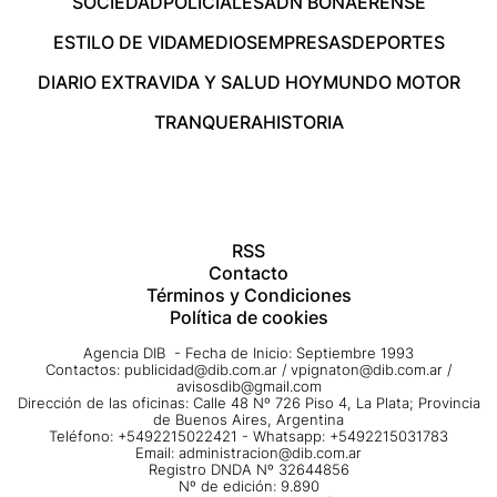
SOCIEDAD
POLICIALES
ADN BONAERENSE
ESTILO DE VIDA
MEDIOS
EMPRESAS
DEPORTES
DIARIO EXTRA
VIDA Y SALUD HOY
MUNDO MOTOR
TRANQUERA
HISTORIA
RSS
Contacto
Términos y Condiciones
Política de cookies
Agencia DIB - Fecha de Inicio: Septiembre 1993
Contactos:
publicidad@dib.com.ar
/
vpignaton@dib.com.ar
/
avisosdib@gmail.com
Dirección de las oficinas: Calle 48 Nº 726 Piso 4, La Plata; Provincia
de Buenos Aires, Argentina
Teléfono: +5492215022421 - Whatsapp: +5492215031783
Email:
administracion@dib.com.ar
Registro DNDA Nº 32644856
Nº de edición: 9.890