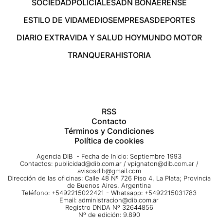
SOCIEDAD
POLICIALES
ADN BONAERENSE
ESTILO DE VIDA
MEDIOS
EMPRESAS
DEPORTES
DIARIO EXTRA
VIDA Y SALUD HOY
MUNDO MOTOR
TRANQUERA
HISTORIA
RSS
Contacto
Términos y Condiciones
Política de cookies
Agencia DIB - Fecha de Inicio: Septiembre 1993
Contactos:
publicidad@dib.com.ar
/
vpignaton@dib.com.ar
/
avisosdib@gmail.com
Dirección de las oficinas: Calle 48 Nº 726 Piso 4, La Plata; Provincia
de Buenos Aires, Argentina
Teléfono: +5492215022421 - Whatsapp: +5492215031783
Email:
administracion@dib.com.ar
Registro DNDA Nº 32644856
Nº de edición: 9.890